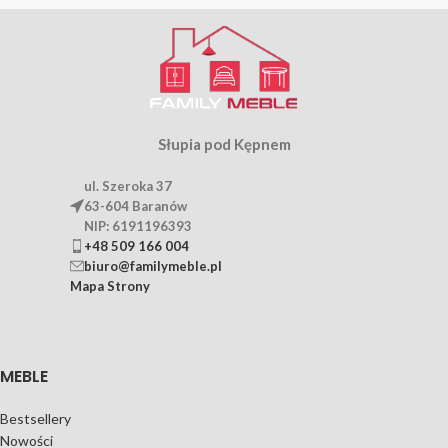
Słupia pod Kępnem
ul. Szeroka 37
63-604 Baranów
NIP: 6191196393
+48 509 166 004
biuro@familymeble.pl
Mapa Strony
MEBLE
Bestsellery
Nowości