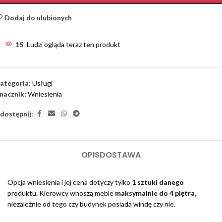
Dodaj do ulubionych
15
Ludzi ogląda teraz ten produkt
ategoria:
Usługi
nacznik:
Wniesienia
dostępnij:
OPIS
DOSTAWA
Opcja wniesienia i jej cena dotyczy tylko
1 sztuki danego
produktu. Kierowcy wnoszą meble
maksymalnie do 4 piętra,
niezależnie od tego czy budynek posiada windę czy nie.