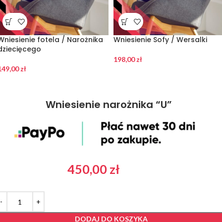
Wniesienie fotela / Narożnika
Wniesienie Sofy / Wersalki
dziecięcego
198,00
zł
149,00
zł
Wniesienie narożnika “U”
450,00
zł
DODAJ DO KOSZYKA