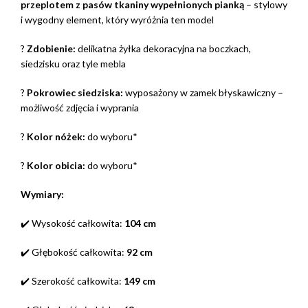
przeplotem z pasów tkaniny wypełnionych pianką
– stylowy
i wygodny element, który wyróżnia ten model
?
Zdobienie:
delikatna żyłka dekoracyjna na boczkach,
siedzisku oraz tyle mebla
?
Pokrowiec siedziska:
wyposażony w zamek błyskawiczny –
możliwość zdjęcia i wyprania
?
Kolor nóżek:
do wyboru*
?
Kolor obicia:
do wyboru*
Wymiary:
✔️ Wysokość całkowita:
104 cm
✔️ Głębokość całkowita:
92 cm
✔️ Szerokość całkowita:
149 cm