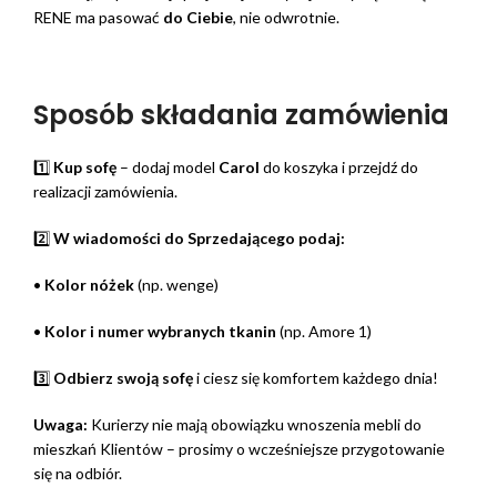
RENE ma pasować
do Ciebie
, nie odwrotnie.
Sposób składania zamówienia
1️⃣
Kup sofę
– dodaj model
Carol
do koszyka i przejdź do
realizacji zamówienia.
2️⃣
W wiadomości do Sprzedającego podaj:
•
Kolor nóżek
(np. wenge)
•
Kolor i numer wybranych tkanin
(np. Amore 1)
3️⃣
Odbierz swoją sofę
i ciesz się komfortem każdego dnia!
Uwaga:
Kurierzy nie mają obowiązku wnoszenia mebli do
mieszkań Klientów – prosimy o wcześniejsze przygotowanie
się na odbiór.