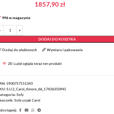
1857,90
zł
996 w magazynie
DODAJ DO KOSZYKA
Dodaj do ulubionych
Wymiary i pakowanie
20
Ludzi ogląda teraz ten produkt
AN:
5900757151343
KU:
S.U.2_Carol_Amore_66_17436350945
ategoria:
Sofy
nacznik:
Sofa uszak Carol
dostępnij: