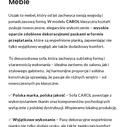
Meble
Uszak to mebel, który od lat zachwyca swoją wygodą i
ponadczasową formą. W modelu
CAROL
klasyczny kształt
zyskuje nowoczesne, eleganckie wykończenie –
wysokie
oparcie zdobione dekoracyjnymi paskami w formie
przeplatania
, które są wypełnione pianką, zapewniając nie
tylko wyjątkowy wygląd, ale także dodatkowy komfort.
To dwuosobowa sofa, która zachwyca subtelną formą i
starannością wykonania – idealna zarówno do salonu, jak i
stylowego gabinetu. Jej harmonijne proporcje i solidna
konstrukcja sprawiają, że pasuje do różnych wnętrz – od
nowoczesnych po klasyczne.
✅
Polska marka, polska jakość
– Sofa CAROL powstaje z
wykorzystaniem tkanin oraz komponentów pochodzących
wyłącznie z polskiej dystrybucji. Wspieramy lokalną produkcję.
✅
Wyjątkowe wykonanie
– Pasy dekoracyjne wypełnione
pianką nie tylko dodają uroku, ale także zwiększają komfort