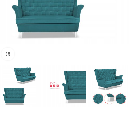
Naciśnij aby powiększyć