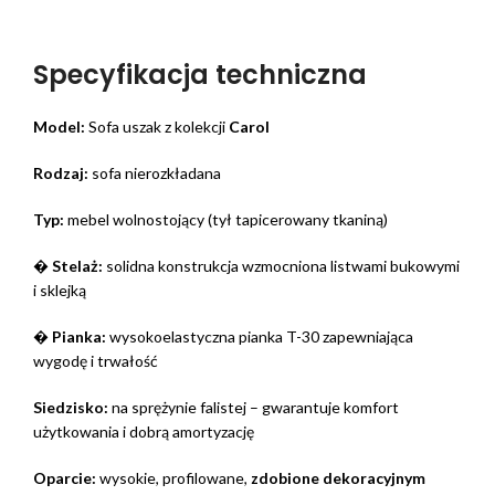
Specyfikacja techniczna
Model:
Sofa uszak z kolekcji
Carol
Rodzaj:
sofa nierozkładana
Typ:
mebel wolnostojący (tył tapicerowany tkaniną)
�
Stelaż:
solidna konstrukcja wzmocniona listwami bukowymi
i sklejką
�
Pianka:
wysokoelastyczna pianka T-30 zapewniająca
wygodę i trwałość
Siedzisko:
na sprężynie falistej – gwarantuje komfort
użytkowania i dobrą amortyzację
Oparcie:
wysokie, profilowane,
zdobione dekoracyjnym