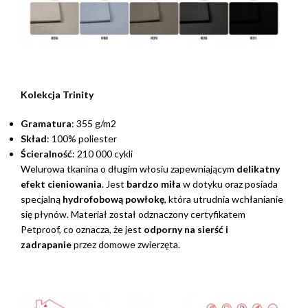
Kolekcja Trinity
Gramatura
: 355 g/m2
Skład
: 100% poliester
Ścieralność
: 210 000 cykli
Welurowa tkanina o długim włosiu zapewniającym
delikatny
efekt cieniowania
. Jest
bardzo miła
w dotyku oraz posiada
specjalną
hydrofobową powłokę
, która utrudnia wchłanianie
się płynów. Materiał został odznaczony certyfikatem
Petproof, co oznacza, że jest
odporny na sierść i
zadrapanie
przez domowe zwierzęta.