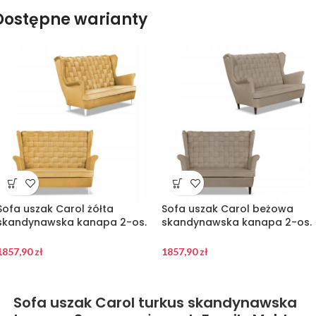
Dostępne warianty
Sofa uszak Carol żółta
Sofa uszak Carol beżowa
skandynawska kanapa 2-os.
skandynawska kanapa 2-os.
sprężynach Family Meble
sprężynach Family Meble
1857,90
zł
1857,90
zł
Sofa uszak Carol turkus skandynawska