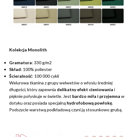
Kolekcja Monolith
Gramatura
: 330 g/m2
Skład
: 100% poliester
Ścieralność
: 100 000 cykli
Welurowa tkanina z grupy welwetów o włosiu średniej
długości, który zapewnia
delikatny efekt cieniowania
i
pięknie połyskuje w świetle. Jest
bardzo miła i przyjemna
w
dotyku oraz posiada specjalną
hydrofobową powłokę
.
Podszycie warstwą podkładową czyni ją stosunkowo grubą.