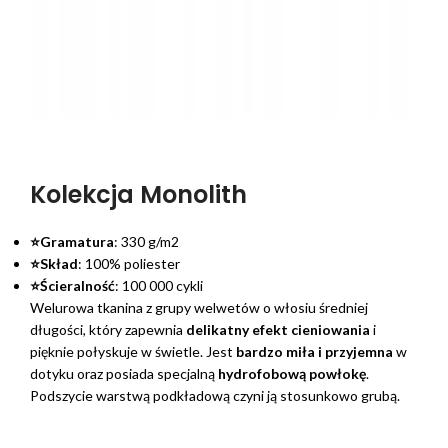
Kolekcja Monolith
⭐Gramatura
: 330 g/m2
⭐Skład
: 100% poliester
⭐Ścieralność
: 100 000 cykli
Welurowa tkanina z grupy welwetów o włosiu średniej
długości, który zapewnia
delikatny efekt cieniowania
i
pięknie połyskuje w świetle. Jest
bardzo miła i przyjemna
w
dotyku oraz posiada specjalną
hydrofobową powłokę
.
Podszycie warstwą podkładową czyni ją stosunkowo grubą.