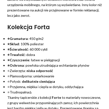
urządzenia mobilnego, na którym są wyświetlane. Inny kolor niż
prezentowane na aukcji nie przyjmowane w formie reklamacji,
lecz jako zwrot.
Kolekcja Forta
⭐Gramatura
: 450 g/m2
⭐Skład
: 100% poliester
⭐Ścieralność
: 60 000 cykli
⭐Trwałość:
dobra
⭐Czyszczenie
: łatwe w pielęgnacji
⭐Ochrona
: powłoka utrudniająca wchłanianie płynów
⭐Zwierzęta:
niska odporność
⭐Plamoodporna: umiarkowanie
⭐Połysk:
delikatnie cieniująca
⭐Przyjemna, miękka i ciepła w dotyku, oddychająca
⭐Trudnopalna♨️
Tkaniny tapicerskie z kolekcji
Forte
to materiały nowoczesne,
z grupy welwetów przypominających zamsz, ich powierzchnia
jest bardzo miękka i miła w dotyku. Prezentowane tkaniny są