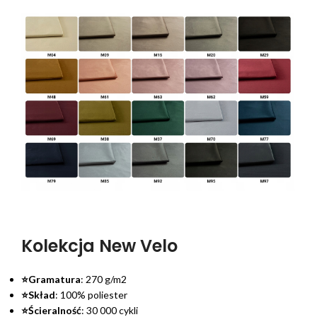
Kolekcja New Velo
⭐Gramatura
: 270 g/m2
⭐Skład
: 100% poliester
⭐Ścieralność
: 30 000 cykli