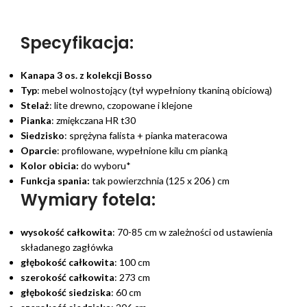
Specyfikacja:
Kanapa 3 os. z kolekcji Bosso
Typ
: mebel wolnostojący (tył wypełniony tkaniną obiciową)
Stelaż
: lite drewno, czopowane i klejone
Pianka
: zmiękczana HR t30
Siedzisko
: sprężyna falista + pianka materacowa
Oparcie
: profilowane, wypełnione kilu cm pianką
Kolor obicia:
do wyboru*
Funkcja spania:
tak powierzchnia (125 x 206 ) cm
Wymiary fotela:
wysokość całkowita
: 70-85 cm w zależności od ustawienia
składanego zagłówka
głębokość całkowita
: 100 cm
szerokość całkowita
: 273 cm
głębokość siedziska
: 60 cm