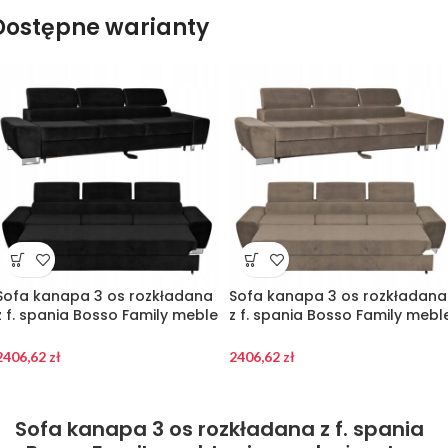
Dostępne warianty
Sofa kanapa 3 os rozkładana
Sofa kanapa 3 os rozkładana
z f. spania Bosso Family meble
z f. spania Bosso Family mebl
czarny welur
brązowy welur
2406,62
zł
2406,62
zł
Sofa kanapa 3 os rozkładana z f. spania