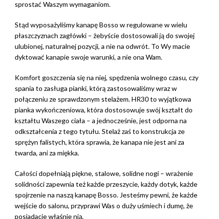
sprostać Waszym wymaganiom.
Stąd wyposażyliśmy kanapę Bosso w regulowane w wielu
płaszczyznach zagłówki – żebyście dostosowali ją do swojej
ulubionej, naturalnej pozycji, a nie na odwrót. To Wy macie
dyktować kanapie swoje warunki, a nie ona Wam.
Komfort goszczenia się na niej, spędzenia wolnego czasu, czy
spania to zasługa pianki, którą zastosowaliśmy wraz w
połączeniu ze sprawdzonym stelażem. HR30 to wyjątkowa
pianka wykończeniowa, która dostosowuje swój kształt do
kształtu Waszego ciała – a jednocześnie, jest odporna na
odkształcenia z tego tytułu. Stelaż zaś to konstrukcja ze
sprężyn falistych, która sprawia, że kanapa nie jest ani za
twarda, ani za miękka.
Całości dopełniają piękne, stalowe, solidne nogi – wrażenie
solidności zapewnia też każde przeszycie, każdy dotyk, każde
spojrzenie na naszą kanapę Bosso. Jesteśmy pewni, że każde
wejście do salonu, przyprawi Was o duży uśmiech i dumę, że
posiadacie właśnie nią.