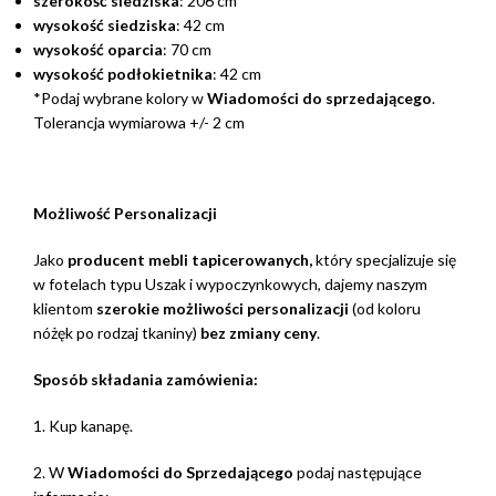
szerokość siedziska
: 206 cm
wysokość siedziska
: 42 cm
wysokość oparcia
: 70 cm
wysokość podłokietnika
: 42 cm
*Podaj wybrane kolory w
Wiadomości do sprzedającego
.
Tolerancja wymiarowa +/- 2 cm
Możliwość Personalizacji
Jako
producent mebli tapicerowanych,
który specjalizuje się
w fotelach typu Uszak i wypoczynkowych, dajemy naszym
klientom
szerokie możliwości personalizacji
(od koloru
nóżęk po rodzaj tkaniny)
bez zmiany ceny
.
Sposób składania zamówienia:
1. Kup kanapę.
2. W
Wiadomości do Sprzedającego
podaj następujące