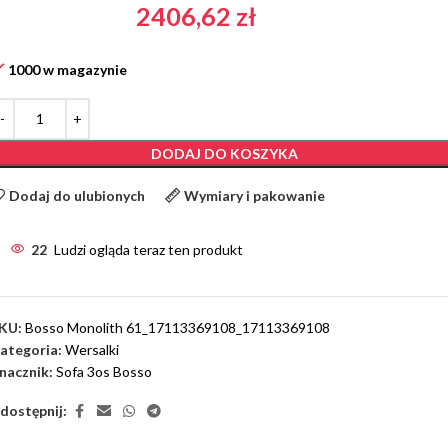
2406,62
zł
1000 w magazynie
DODAJ DO KOSZYKA
Dodaj do ulubionych
Wymiary i pakowanie
22
Ludzi ogląda teraz ten produkt
KU:
Bosso Monolith 61_17113369108_17113369108
ategoria:
Wersalki
nacznik:
Sofa 3os Bosso
dostępnij: