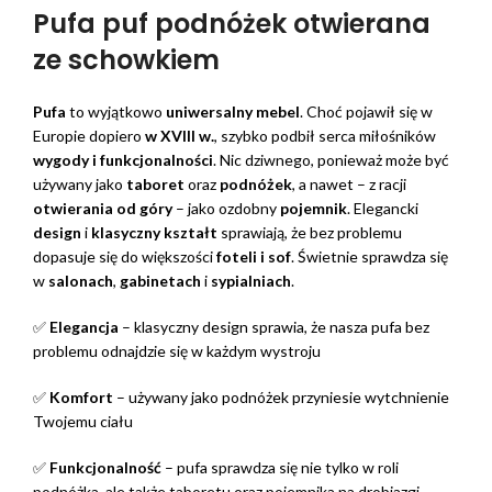
Pufa puf podnóżek otwierana
ze schowkiem
Pufa
to wyjątkowo
uniwersalny mebel
. Choć pojawił się w
Europie dopiero
w XVIII w.
, szybko podbił serca miłośników
wygody i funkcjonalności
. Nic dziwnego, ponieważ może być
używany jako
taboret
oraz
podnóżek
, a nawet – z racji
otwierania od góry
– jako ozdobny
pojemnik
. Elegancki
design
i
klasyczny kształt
sprawiają, że bez problemu
dopasuje się do większości
foteli i sof
. Świetnie sprawdza się
w
salonach
,
gabinetach
i
sypialniach
.
✅
Elegancja
– klasyczny design sprawia, że nasza pufa bez
problemu odnajdzie się w każdym wystroju
✅
Komfort
– używany jako podnóżek przyniesie wytchnienie
Twojemu ciału
✅
Funkcjonalność
– pufa sprawdza się nie tylko w roli
podnóżka, ale także taboretu oraz pojemnika na drobiazgi