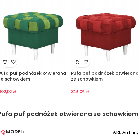
Pufa puf podnóżek otwierana
Pufa puf podnóżek otwierana
ze schowkiem
ze schowkiem
402,02
zł
316,09
zł
Pufa puf podnóżek otwierana ze schowkiem
MODEL:
ARI
,
Ari Print