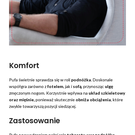
Komfort
Pufa świetnie sprawdza się w roli
podnóżka
. Doskonale
współgra zarówno z
fotelem
, jak i
sofą
, przynosząc
ulgę
zmęczonym nogom. Korzystnie wpływa na
układ szkieletowy
oraz mięśnie,
ponieważ skutecznie
obniża obciążenia
, które
zwykle towarzyszą pozycji siedzącej.
Zastosowanie
Pufa z powodzeniem pełni rolę
taboretu
oraz
podnóżka
.