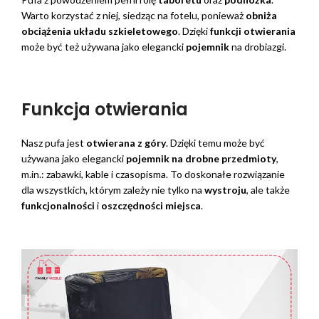
Warto korzystać z niej, siedząc na fotelu, ponieważ
obniża
obciążenia układu szkieletowego
. Dzięki
funkcji otwierania
może być też używana jako elegancki
pojemnik
na drobiazgi.
Funkcja otwierania
Nasz pufa jest
otwierana z góry
. Dzięki temu może być
używana jako elegancki
pojemnik na drobne przedmioty
,
m.in.: zabawki, kable i czasopisma. To doskonałe rozwiązanie
dla wszystkich, którym zależy nie tylko na
wystroju
, ale także
funkcjonalności
i
oszczędności miejsca
.