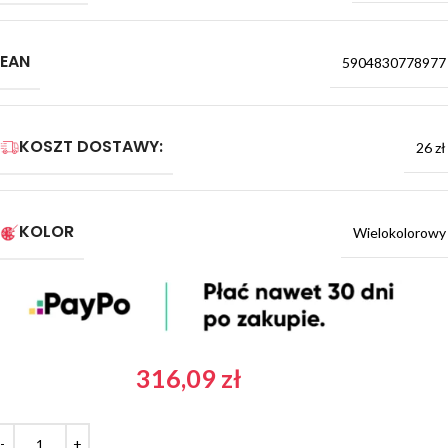
EAN
5904830778977
KOSZT DOSTAWY:
26 zł
KOLOR
Wielokolorowy
316,09
zł