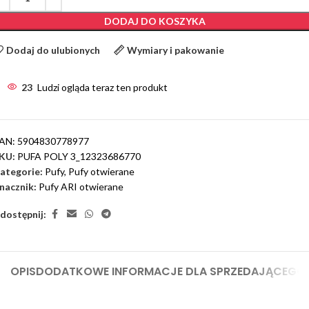
DODAJ DO KOSZYKA
Dodaj do ulubionych
Wymiary i pakowanie
23
Ludzi ogląda teraz ten produkt
AN:
5904830778977
KU:
PUFA POLY 3_12323686770
ategorie:
Pufy
,
Pufy otwierane
nacznik:
Pufy ARI otwierane
dostępnij:
OPIS
DODATKOWE INFORMACJE DLA SPRZEDAJĄCEGO