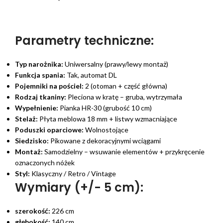
Parametry techniczne:
Typ narożnika:
Uniwersalny (prawy/lewy montaż)
Funkcja spania:
Tak, automat DL
Pojemniki na pościel:
2 (otoman + część główna)
Rodzaj tkaniny:
Pleciona w kratę – gruba, wytrzymała
Wypełnienie:
Pianka HR-30 (grubość 10 cm)
Stelaż:
Płyta meblowa 18 mm + listwy wzmacniające
Poduszki oparciowe:
Wolnostojące
Siedzisko:
Pikowane z dekoracyjnymi wciągami
Montaż:
Samodzielny – wsuwanie elementów + przykręcenie
oznaczonych nóżek
Styl:
Klasyczny / Retro / Vintage
Wymiary (+/- 5 cm):
szerokość:
226 cm
głębokość:
140 cm