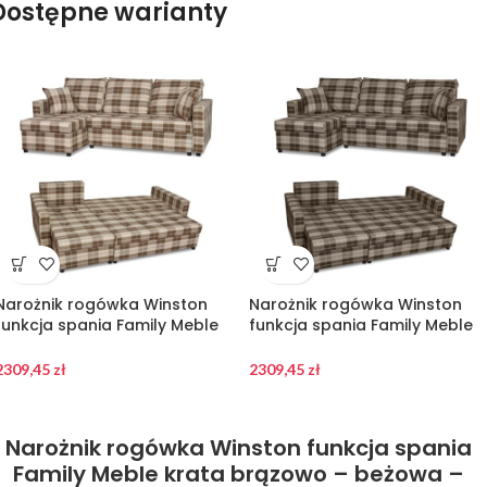
Dostępne warianty
Narożnik rogówka Winston
Narożnik rogówka Winston
funkcja spania Family Meble
funkcja spania Family Meble
krata brązowo – beżowa
krata brązowa
2309,45
zł
2309,45
zł
Narożnik rogówka Winston funkcja spania
Family Meble krata brązowo – beżowa –