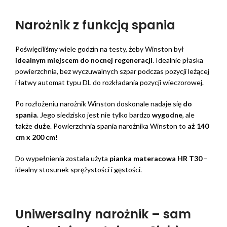
Narożnik z funkcją spania
Poświęciliśmy wiele godzin na testy, żeby Winston był
idealnym miejscem do nocnej regeneracji
. Idealnie płaska
powierzchnia, bez wyczuwalnych szpar podczas pozycji leżącej
i łatwy automat typu DL do rozkładania pozycji wieczorowej.
Po rozłożeniu narożnik Winston doskonale nadaje się
do
spania
. Jego siedzisko jest nie tylko bardzo
wygodne
, ale
także
duże
. Powierzchnia spania narożnika Winston to
aż 140
cm x 200 cm
!
Do wypełnienia została użyta
pianka materacowa HR T30
–
idealny stosunek sprężystości i gęstości.
Uniwersalny narożnik – sam