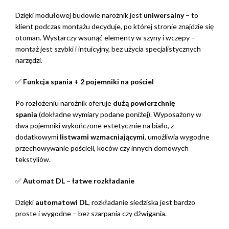
Dzięki modułowej budowie narożnik jest
uniwersalny
– to
klient podczas montażu decyduje, po której stronie znajdzie się
otoman. Wystarczy wsunąć elementy w szyny i wczepy –
montaż jest szybki i intuicyjny, bez użycia specjalistycznych
narzędzi.
✅
Funkcja spania + 2 pojemniki na pościel
Po rozłożeniu narożnik oferuje
dużą powierzchnię
spania
(dokładne wymiary podane poniżej). Wyposażony w
dwa pojemniki wykończone estetycznie na biało, z
dodatkowymi
listwami wzmacniającymi
, umożliwia wygodne
przechowywanie pościeli, koców czy innych domowych
tekstyliów.
✅
Automat DL – łatwe rozkładanie
Dzięki
automatowi DL
, rozkładanie siedziska jest bardzo
proste i wygodne – bez szarpania czy dżwigania.