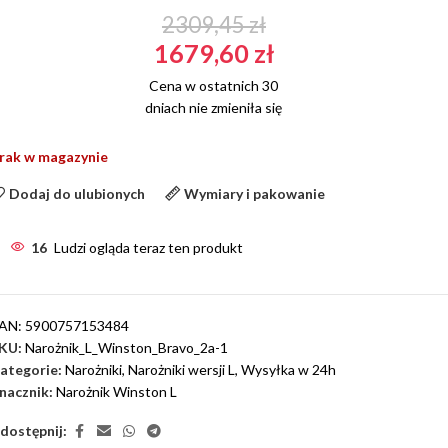
2309,45
zł
1679,60
zł
Cena w ostatnich 30
dniach nie zmieniła się
rak w magazynie
Dodaj do ulubionych
Wymiary i pakowanie
16
Ludzi ogląda teraz ten produkt
AN:
5900757153484
KU:
Narożnik_L_Winston_Bravo_2a-1
ategorie:
Narożniki
,
Narożniki wersji L
,
Wysyłka w 24h
nacznik:
Narożnik Winston L
dostępnij: