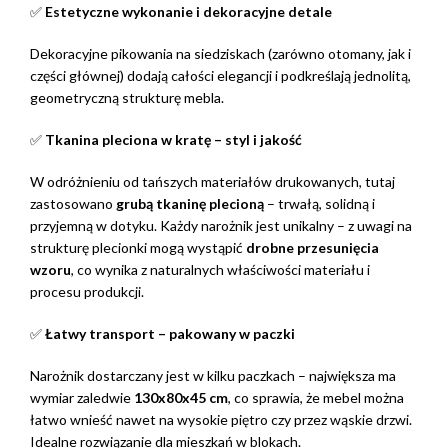
✅
Estetyczne wykonanie i dekoracyjne detale
Dekoracyjne pikowania na siedziskach (zarówno otomany, jak i
części głównej) dodają całości elegancji i podkreślają jednolitą,
geometryczną strukturę mebla.
✅
Tkanina pleciona w kratę – styl i jakość
W odróżnieniu od tańszych materiałów drukowanych, tutaj
zastosowano
grubą tkaninę plecioną
– trwałą, solidną i
przyjemną w dotyku. Każdy narożnik jest unikalny – z uwagi na
strukturę plecionki mogą wystąpić
drobne przesunięcia
wzoru
, co wynika z naturalnych właściwości materiału i
procesu produkcji.
✅
Łatwy transport – pakowany w paczki
Narożnik dostarczany jest w kilku paczkach – największa ma
wymiar zaledwie
130x80x45 cm
, co sprawia, że mebel można
łatwo wnieść nawet na wysokie piętro czy przez wąskie drzwi.
Idealne rozwiązanie dla mieszkań w blokach.