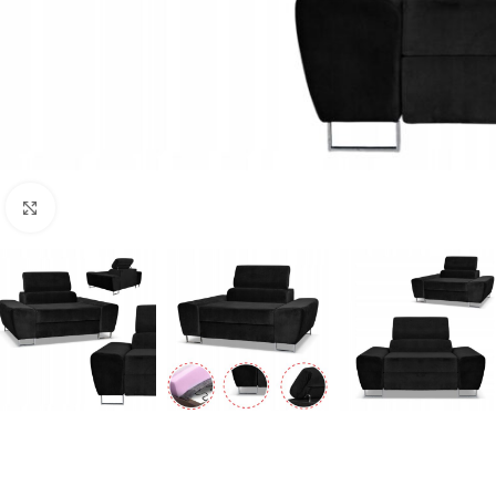
Naciśnij aby powiększyć