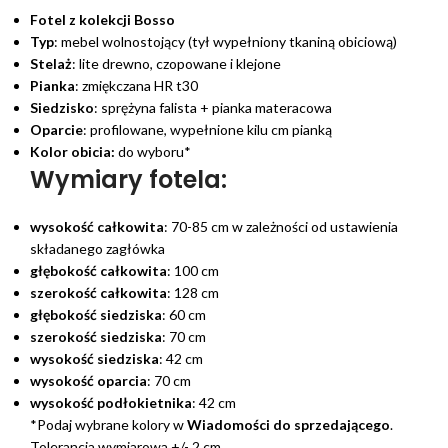
Fotel z kolekcji Bosso
Typ
: mebel wolnostojący (tył wypełniony tkaniną obiciową)
Stelaż
: lite drewno, czopowane i klejone
Pianka
: zmiękczana HR t30
Siedzisko
: sprężyna falista + pianka materacowa
Oparcie
: profilowane, wypełnione kilu cm pianką
Kolor obicia:
do wyboru*
Wymiary fotela:
wysokość całkowita
: 70-85 cm w zależności od ustawienia
składanego zagłówka
głębokość całkowita
: 100 cm
szerokość całkowita
: 128 cm
głębokość siedziska
: 60 cm
szerokość siedziska
: 70 cm
wysokość siedziska
: 42 cm
wysokość oparcia
: 70 cm
wysokość podłokietnika
: 42 cm
*Podaj wybrane kolory w
Wiadomości do sprzedającego
.
Tolerancja wymiarowa +/- 2 cm