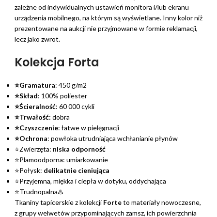
zależne od indywidualnych ustawień monitora i/lub ekranu
urządzenia mobilnego, na którym są wyświetlane. Inny kolor niż
prezentowane na aukcji nie przyjmowane w formie reklamacji,
lecz jako zwrot.
Kolekcja Forta
⭐Gramatura
: 450 g/m2
⭐Skład
: 100% poliester
⭐Ścieralność
: 60 000 cykli
⭐Trwałość:
dobra
⭐Czyszczenie
: łatwe w pielęgnacji
⭐Ochrona
: powłoka utrudniająca wchłanianie płynów
⭐Zwierzęta:
niska odporność
⭐Plamoodporna: umiarkowanie
⭐Połysk:
delikatnie cieniująca
⭐Przyjemna, miękka i ciepła w dotyku, oddychająca
⭐Trudnopalna♨️
Tkaniny tapicerskie z kolekcji
Forte
to materiały nowoczesne,
z grupy welwetów przypominających zamsz, ich powierzchnia