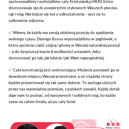
zastosowaliśmy i wyłożyliśmy cały fotel pianką HR30, która
dostosowuje się do powierzchni stykowych Waszych pleców,
rąk i nóg. Nie bójcie się też o odkształcenia – jest na to
całkowicie odporna.
✅ Wiemy, że każdy ma swoją ulubioną pozycję do spędzenia
wolnego czasu. Dlatego Bosso wyposażyliśmy w zagłówek, o
który oprzecie część szyjną i głowę w Waszej naturalnej pozycji
– a do dyspozycji macie 6 możliwości ustawień, żeby
dostosować go tak, jak lubicie i jak Wam najwygodniej.
✅ Cała konstrukcja jest wolnostojąca. Możecie postawić go w
dowolnym miejscu Waszej przestrzeni, a on z każdej strony
będzie prezentował się tak samo dobrze. To zasługa użytych
przez nas materiałów premium, z polskich szwalni. Każdy dotyk
daje nam to poznać, od masywnych i solidnych nóg, bo każdy
szew na całym fotelu, aż po cały fotel.