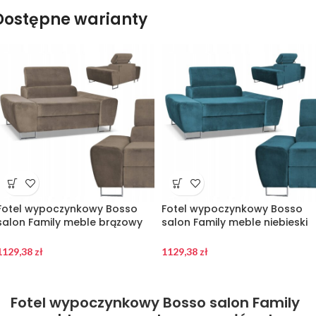
Dostępne warianty
Fotel wypoczynkowy Bosso
Fotel wypoczynkowy Bosso
salon Family meble brązowy
salon Family meble niebieski
welur reg zagłówek
welur reg zagłówek
1129,38
zł
1129,38
zł
Fotel wypoczynkowy Bosso salon Family