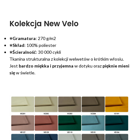
Kolekcja New Velo
⭐Gramatura
: 270 g/m2
⭐Skład
: 100% poliester
⭐Ścieralność
: 30 000 cykli
Tkanina strukturalna z kolekcji welwetów o krótkim włosiu.
Jest
bardzo miękka i przyjemna
w dotyku oraz
pięknie mieni
się
w świetle.