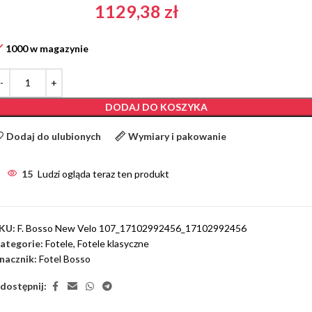
1129,38
zł
1000 w magazynie
DODAJ DO KOSZYKA
Dodaj do ulubionych
Wymiary i pakowanie
15
Ludzi ogląda teraz ten produkt
KU:
F. Bosso New Velo 107_17102992456_17102992456
ategorie:
Fotele
,
Fotele klasyczne
nacznik:
Fotel Bosso
dostępnij: