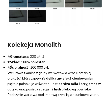
Kolekcja Monolith
⭐Gramatura
: 330 g/m2
⭐Skład
: 100% poliester
⭐Ścieralność
: 100 000 cykli
Welurowa tkanina z grupy welwetów o włosiu średniej
długości, który zapewnia
delikatny efekt cieniowania
i
pięknie połyskuje w świetle. Jest
bardzo miła i przyjemna
w
dotyku oraz posiada specjalną
hydrofobową powłokę
.
Podszycie warstwą podkładową czyni ją stosunkowo grubą.