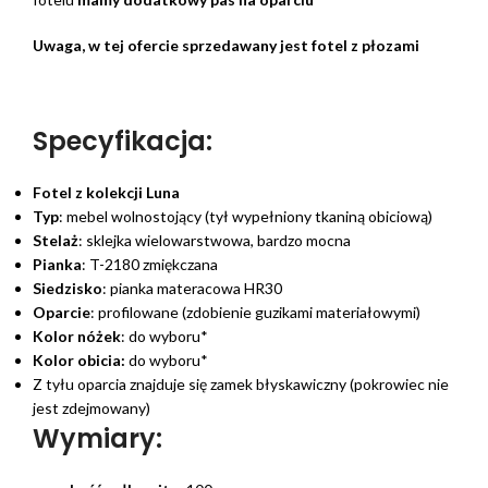
Uwaga, w tej ofercie sprzedawany jest fotel z płozami
Specyfikacja:
Fotel z kolekcji Luna
Typ
: mebel wolnostojący (tył wypełniony tkaniną obiciową)
Stelaż
: sklejka wielowarstwowa, bardzo mocna
Pianka
: T-2180 zmiękczana
Siedzisko
: pianka materacowa HR30
Oparcie
: profilowane (zdobienie guzikami materiałowymi)
Kolor nóżek
: do wyboru*
Kolor obicia:
do wyboru*
Z tyłu oparcia znajduje się zamek błyskawiczny (pokrowiec nie
jest zdejmowany)
Wymiary: