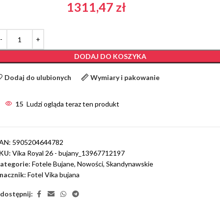
1311,47
zł
DODAJ DO KOSZYKA
Dodaj do ulubionych
Wymiary i pakowanie
15
Ludzi ogląda teraz ten produkt
AN:
5905204644782
KU:
Vika Royal 26 - bujany_13967712197
ategorie:
Fotele Bujane
,
Nowości
,
Skandynawskie
nacznik:
Fotel Vika bujana
dostępnij: