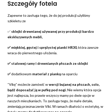
Szczegóły fotela
Zapewne to zasługa tego, że do jej produkcji użyliśmy
szkieletu ze
✅
sklejki drewnianej używanej przy produkcji bardzo
ekskluzywnych mebli,
✅ miękkiej, gęstej i sprężystej pianki HR30
, która zawsze
wraca do pierwotnego ułożenia.
✅ stalowej ramy i drewnianych płozach ze sklejki
✅
dodatkowym
materiał z pianką
na oparciu
“Vikę” możecie zamówić w
wersji bujanej na płozach, solo,
bądź doposażyć ją w pufkę pod nogi.
Nie wiemy która opcja
jest najlepsza, bo prawie wszyscy mamy po dwie opcje w
naszych mieszkaniach. To zasługa tego, że małe detale,
zmieniają przeznaczenie Viki. W ramach dbałości o estetykę, w
fotelu
mamy dodatkowy pas na oparciu