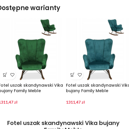
Dostępne warianty
Fotel uszak skandynawski Vika
Fotel uszak skandynawski Vik
bujany Family Meble
bujany Family Meble
1311,47
zł
1311,47
zł
Fotel uszak skandynawski Vika bujany