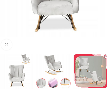
Naciśnij aby powiększyć