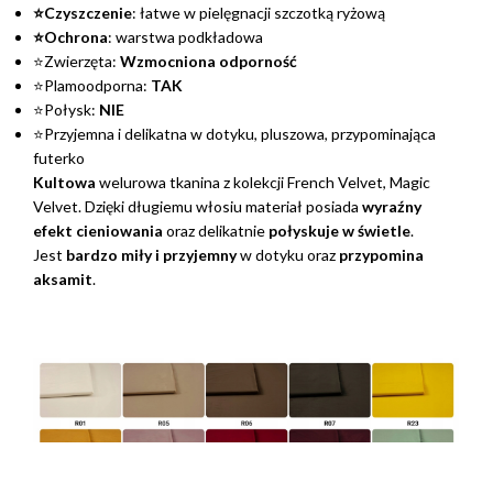
⭐Czyszczenie
: łatwe w pielęgnacji szczotką ryżową
⭐Ochrona
: warstwa podkładowa
⭐Zwierzęta:
Wzmocniona odporność
⭐Plamoodporna:
TAK
⭐Połysk:
NIE
⭐Przyjemna i delikatna w dotyku, pluszowa, przypominająca
futerko
Kultowa
welurowa tkanina z kolekcji French Velvet, Magic
Velvet. Dzięki długiemu włosiu materiał posiada
wyraźny
efekt cieniowania
oraz delikatnie
połyskuje w świetle
.
Jest
bardzo miły i przyjemny
w dotyku oraz
przypomina
aksamit
.