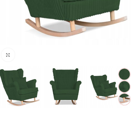
Naciśnij aby powiększyć