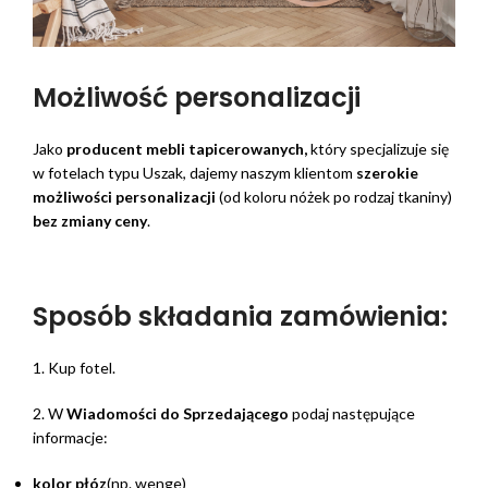
Możliwość personalizacji
Jako
producent mebli tapicerowanych,
który specjalizuje się
w fotelach typu Uszak, dajemy naszym klientom
szerokie
możliwości personalizacji
(od koloru nóżek po rodzaj tkaniny)
bez zmiany ceny
.
Sposób składania zamówienia:
1. Kup fotel.
2. W
Wiadomości do Sprzedającego
podaj następujące
informacje:
kolor płóz
(np. wenge)