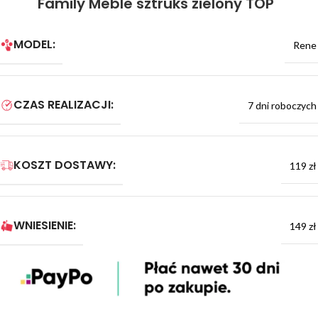
Family Meble sztruks zielony TOP
MODEL:
Rene
CZAS REALIZACJI:
7 dni roboczych
KOSZT DOSTAWY:
119 zł
WNIESIENIE:
149 zł