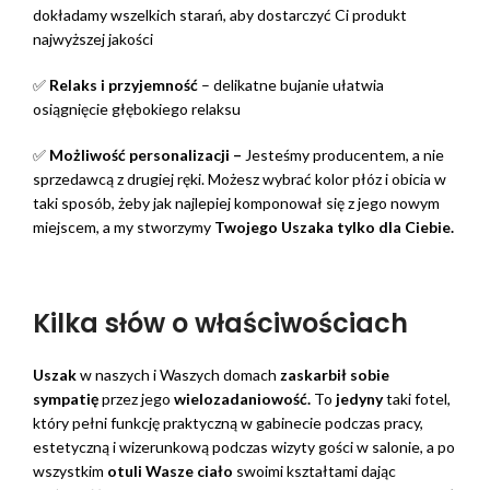
dokładamy wszelkich starań, aby dostarczyć Ci produkt
najwyższej jakości
✅
Relaks i przyjemność
– delikatne bujanie ułatwia
osiągnięcie głębokiego relaksu
✅
Możliwość personalizacji –
Jesteśmy producentem, a nie
sprzedawcą z drugiej ręki. Możesz wybrać kolor płóz i obicia w
taki sposób, żeby jak najlepiej komponował się z jego nowym
miejscem, a my stworzymy
Twojego Uszaka
tylko dla Ciebie.
Kilka słów o właściwościach
Uszak
w naszych i Waszych domach
zaskarbił sobie
sympatię
przez jego
wielozadaniowość.
To
jedyny
taki fotel,
który pełni funkcję praktyczną w gabinecie podczas pracy,
estetyczną i wizerunkową podczas wizyty gości w salonie, a po
wszystkim
otuli Wasze ciało
swoimi kształtami dając