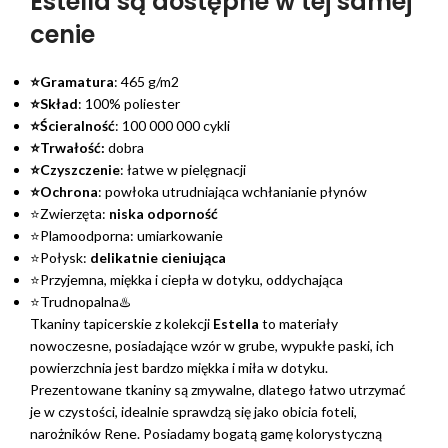
Estella są dostępne w tej samej
cenie
⭐Gramatura
: 465 g/m2
⭐Skład
: 100% poliester
⭐Ścieralność
: 100 000 000 cykli
⭐Trwałość:
dobra
⭐Czyszczenie
: łatwe w pielęgnacji
⭐Ochrona
: powłoka utrudniająca wchłanianie płynów
⭐Zwierzęta:
niska odporność
⭐Plamoodporna: umiarkowanie
⭐Połysk:
delikatnie cieniująca
⭐Przyjemna, miękka i ciepła w dotyku, oddychająca
⭐Trudnopalna♨️
Tkaniny tapicerskie z kolekcji
Estella
to materiały
nowoczesne, posiadające wzór w grube, wypukłe paski, ich
powierzchnia jest bardzo miękka i miła w dotyku.
Prezentowane tkaniny są zmywalne, dlatego łatwo utrzymać
je w czystości, idealnie sprawdzą się jako obicia foteli,
narożników Rene. Posiadamy bogatą gamę kolorystyczną