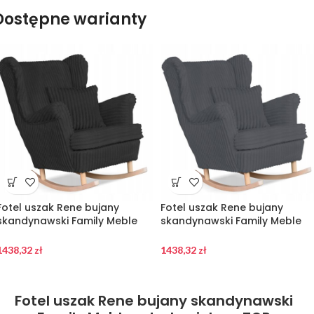
Dostępne warianty
Fotel uszak Rene bujany
Fotel uszak Rene bujany
skandynawski Family Meble
skandynawski Family Meble
sztruks czarny TOP
sztruks ciemny szary TOP
1438,32
zł
1438,32
zł
Fotel uszak Rene bujany skandynawski