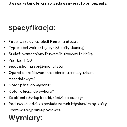
Uwaga, w tej ofercie sprzedawany jest fotel bez pufy.
Specyfikacja:
Fotel Uszak z kolekcji Rene na płozach
Typ
: mebel wolnostojący (tył obity tkaniną)
Stelaż
: wzmocniony listwami bukowymi i sklejką
Pianka
: T-30
Siedzisko
: na sprężynie falistej
Oparcie
: profilowane (zdobienie trzema guzikami
materiałowymi)
Kolor płóz
: do wyboru*
Kolor obicia:
do wyboru*
Zdobienie żyłką
: boczki, siedzisko oraz tył
Poduszka/siedzisko posiada
zamek błyskawiczny
, który
umożliwia wypranie pokrowca
Wymiary: