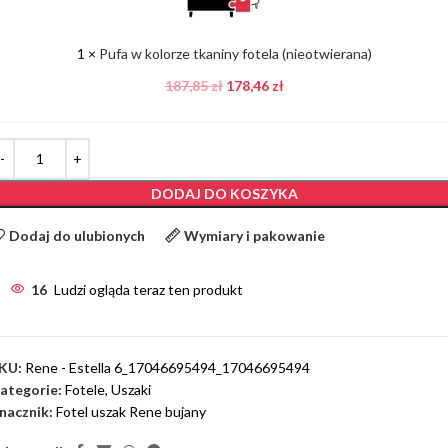
fotela
(nieotwierana)
1
×
Pufa w kolorze tkaniny fotela (nieotwierana)
187,85
zł
178,46
zł
DODAJ DO KOSZYKA
Dodaj do ulubionych
Wymiary i pakowanie
16
Ludzi ogląda teraz ten produkt
KU:
Rene - Estella 6_17046695494_17046695494
ategorie:
Fotele
,
Uszaki
nacznik:
Fotel uszak Rene bujany