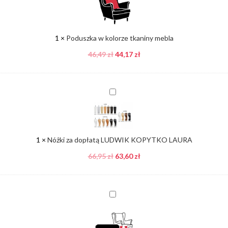
tkaniny
mebla
1
×
Poduszka w kolorze tkaniny mebla
46,49
zł
44,17
zł
Nóżki
za
dopłatą
LUDWIK
KOPYTKO
1
×
Nóżki za dopłatą LUDWIK KOPYTKO LAURA
LAURA
66,95
zł
63,60
zł
Pufa
w
kolorze
tkaniny