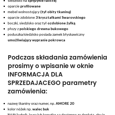
siedzisko na
sprężynie falistej
oparcie
profilowane
mebel wolnostojący
(tył obity tkaniną)
oparcie zdobione
3 kryształkami Swarovskiego
boczki, siedzisko oraz tył
ozdobione żyłką
płozy z
polskiego
drewna bukowego
poduszka/siedzisko posiada zamek błyskawiczny
umożliwiający wypranie pokrowca
Podczas składania zamówienia
prosimy o wpisanie w oknie
INFORMACJA DLA
SPRZEDAJACEGO parametry
zamówienia:
nazwę tkaniny oraz numer, np.
AMORE 20
kolor nóżek np.
walec buk
Nóżki ludwik, laura lub kopytko są dostępne za dopłatą, aby je