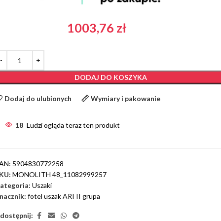
1003,76
zł
DODAJ DO KOSZYKA
Dodaj do ulubionych
Wymiary i pakowanie
18
Ludzi ogląda teraz ten produkt
AN:
5904830772258
KU:
MONOLITH 48_11082999257
ategoria:
Uszaki
nacznik:
fotel uszak ARI II grupa
dostępnij: