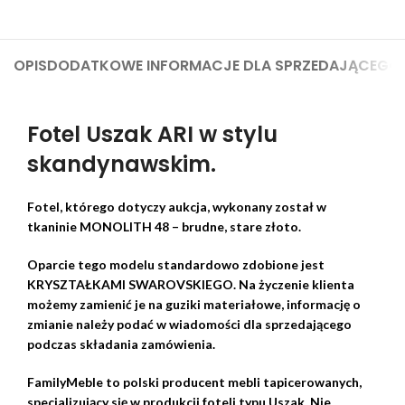
OPIS
DODATKOWE INFORMACJE DLA SPRZEDAJĄCEGO
Fotel Uszak ARI w stylu
skandynawskim.
Fotel, którego dotyczy aukcja, wykonany został w
tkaninie MONOLITH 48 – brudne, stare złoto.
Oparcie tego modelu standardowo zdobione jest
KRYSZTAŁKAMI SWAROVSKIEGO. Na życzenie klienta
możemy zamienić je na guziki materiałowe, informację o
zmianie należy podać w wiadomości dla sprzedającego
podczas składania zamówienia.
FamilyMeble to polski producent mebli tapicerowanych,
specjalizujący się w produkcji foteli typu Uszak. Nie