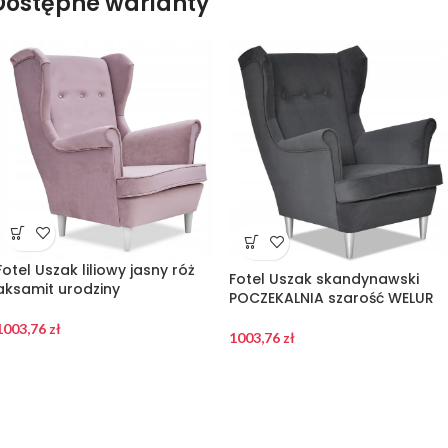
Dostępne warianty
Fotel Uszak liliowy jasny róż
Fotel Uszak skandynawski
aksamit urodziny
POCZEKALNIA szarość WELUR
1003,76
zł
1003,76
zł