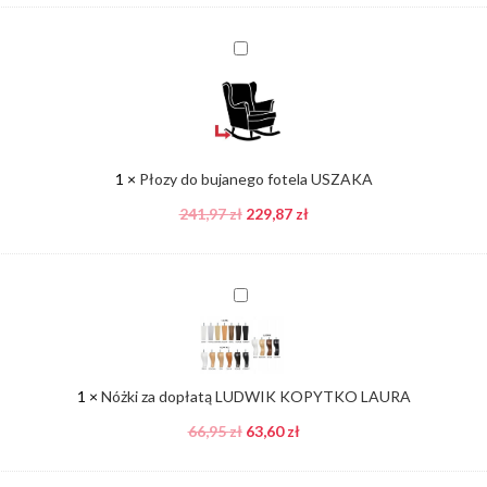
Płozy
do
bujanego
fotela
USZAKA
1
×
Płozy do bujanego fotela USZAKA
241,97
zł
229,87
zł
Nóżki
za
dopłatą
LUDWIK
KOPYTKO
1
×
Nóżki za dopłatą LUDWIK KOPYTKO LAURA
LAURA
66,95
zł
63,60
zł