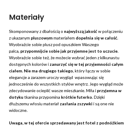
Materiały
Skomponowany z dbałością o
najwyższą jakość
w połączeniu
z ukazanym
pluszowym
materiałem
dopełnia się w całość
.
Wyobraźcie sobie plusz pod opuszkiem Waszego
palca,
przypomnijcie sobie jak przyjemne jest to uczucie
.
Wyobraźcie sobie też, że możecie wybrać jeden z kilkunastu
dostępnych kolorów i
zanurzyć się w tej przyjemności całym
ciałem
.
Nie ma drugiego takiego
, który łączy w sobie
elegancje a zarazem uroczy wygląd wpasowując się
jednocześnie do wszystkich stylów wnętrz. Jego wygląd może
zdecydowanie ocieplić wasze mieszkanie. Miła i
przyjemna w
dotyku
tkanina przypomina
krótkie futerko
. Dzięki
dłuższemu włosiu materiał
zasłania zszywki
i są one nie
widoczne.
Uwaga, w tej ofercie sprzedawany jest fotel z podnóżkiem