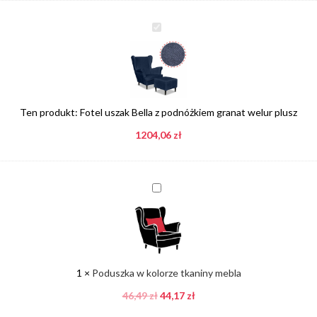
Fotel
uszak
Bella
z
podnóżkiem
granat
Ten produkt:
Fotel uszak Bella z podnóżkiem granat welur plusz
welur
1204,06
plusz
zł
Poduszka
w
kolorze
tkaniny
mebla
1
×
Poduszka w kolorze tkaniny mebla
46,49
zł
44,17
zł