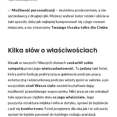
✅
Możliwość personalizacji
– Jesteśmy producentem, a nie
sprzedawcą z drugiej ręki. Możesz wybrać kolor nóżek i obicia w
taki sposób, żeby jak najlepiej komponował się z jego nowym
miejscem, a my stworzymy
Twojego Uszaka tylko dla Ciebie.
Kilka słów o właściwościach
Uszak
w naszych i Waszych domach
zaskarbił sobie
sympatię
przez jego
wielozadaniowość.
To
jedyny
taki fotel,
który pełni funkcję praktyczną w gabinecie podczas pracy,
estetyczną i wizerunkową podczas wizyty gości w salonie, a po
wszystkim
otuli Wasze ciało
swoimi kształtami dając
możliwość prawdziwego wypoczynku. Nikt jeszcze nie odnalazł
tyle oparcia po ciężkim dniu
co jego właściciele
. Jego
puszysta struktura miękka i miła w dotyku, sprawi że będziecie
czuli się
komfortowo
. Fotel przyjemny dla oka jak i w odczuciu
sprawi że będzie pasował do każdego rodzaju aranżacji.