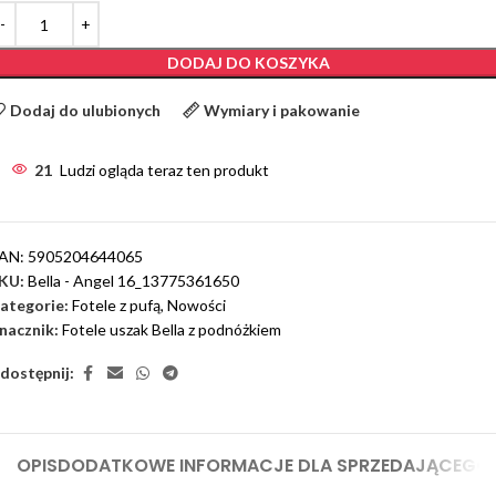
DODAJ DO KOSZYKA
Dodaj do ulubionych
Wymiary i pakowanie
21
Ludzi ogląda teraz ten produkt
AN:
5905204644065
KU:
Bella - Angel 16_13775361650
ategorie:
Fotele z pufą
,
Nowości
nacznik:
Fotele uszak Bella z podnóżkiem
dostępnij:
OPIS
DODATKOWE INFORMACJE DLA SPRZEDAJĄCEGO