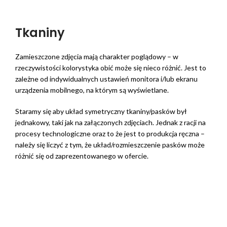
Tkaniny
Zamieszczone zdjęcia mają charakter poglądowy – w
rzeczywistości kolorystyka obić może się nieco różnić. Jest to
zależne od indywidualnych ustawień monitora i/lub ekranu
urządzenia mobilnego, na którym są wyświetlane.
Staramy się aby układ symetryczny tkaniny/pasków był
jednakowy, taki jak na załączonych zdjęciach. Jednak z racji na
procesy technologiczne oraz to że jest to produkcja ręczna –
należy się liczyć z tym, że układ/rozmieszczenie pasków może
różnić się od zaprezentowanego w ofercie.
Wszystkie kolory z kolekcji
Angel są dostępne w tej samej