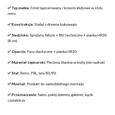
✅ Typ mebla:
Fotel tapicerowany / krzesło klubowe w stylu
retro
✅ Konstrukcja:
Stelaż z drewna bukowego
✅ Siedzisko:
Sprężyny faliste + filtr techniczny + pianka HR30
(8 cm)
✅ Oparcie:
Pasy elastyczne + pianka HR30
✅ Materiał tapicerski:
Pleciona tkanina w kratę (nie nadruk)
✅ Styl:
Retro, PRL, lata 80./90.
✅ Montaż:
Produkt do samodzielnego montażu
✅ Przeznaczenie:
Salon, pokój dzienny, gabinet, kącik
czytelniczy