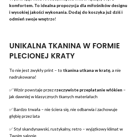
komfortem. To idealna propozycja dla miłośników designu
i wysokiej jakości wykonania. Dodaj do koszyka już dziś i
odmień swoje wnętrz
e!
UNIKALNA TKANINA W FORMIE
PLECIONEJ KRATY
To nie jest zwykły print – to
tkanina utkana w kratę
, a nie
nadrukowana!
✅ Wzór powstaje przez
rzeczywiste przeplatanie włókien
–
jak dawniej w klasycznych tkanych materiałach
✅ Bardzo trwała – nie ściera się, nie odbarwia i zachowuje
głębię przez lata
✅ Styl skandynawski, rustykalny, retro – wyjątkowy klimat w
Twoim salonie