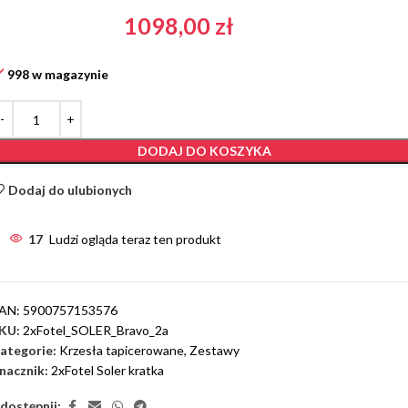
1098,00
zł
998 w magazynie
DODAJ DO KOSZYKA
Dodaj do ulubionych
17
Ludzi ogląda teraz ten produkt
AN:
5900757153576
KU:
2xFotel_SOLER_Bravo_2a
ategorie:
Krzesła tapicerowane
,
Zestawy
nacznik:
2xFotel Soler kratka
dostępnij: