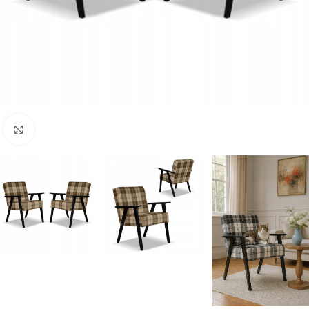
Naciśnij aby powiększyć