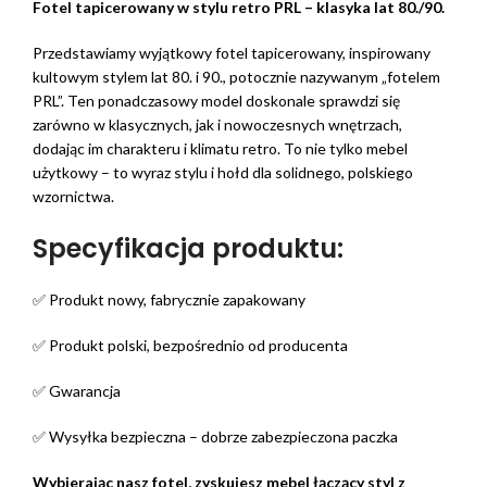
Fotel tapicerowany w stylu retro PRL – klasyka lat 80./90.
Przedstawiamy wyjątkowy fotel tapicerowany, inspirowany
kultowym stylem lat 80. i 90., potocznie nazywanym „fotelem
PRL”. Ten ponadczasowy model doskonale sprawdzi się
zarówno w klasycznych, jak i nowoczesnych wnętrzach,
dodając im charakteru i klimatu retro. To nie tylko mebel
użytkowy – to wyraz stylu i hołd dla solidnego, polskiego
wzornictwa.
Specyfikacja produktu:
✅ Produkt nowy, fabrycznie zapakowany
✅ Produkt polski, bezpośrednio od producenta
✅ Gwarancja
✅ Wysyłka bezpieczna – dobrze zabezpieczona paczka
Wybierając nasz fotel, zyskujesz mebel łączący styl z