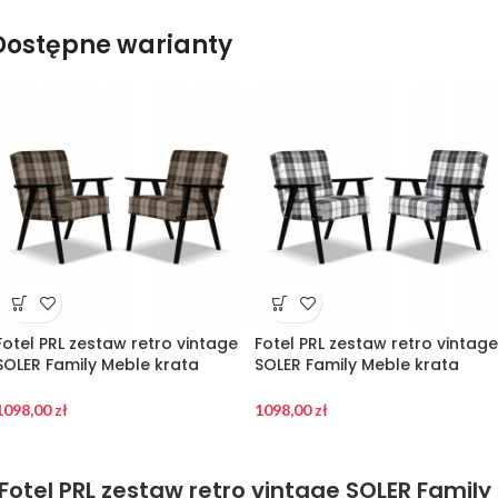
Dostępne warianty
Fotel PRL zestaw retro vintage
Fotel PRL zestaw retro vintage
SOLER Family Meble krata
SOLER Family Meble krata
brązowa
granatowo – biała
1098,00
zł
1098,00
zł
Fotel PRL zestaw retro vintage SOLER Family