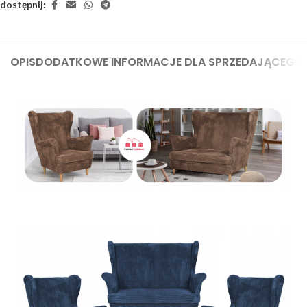
dostępnij:
OPIS
DODATKOWE INFORMACJE DLA SPRZEDAJĄCEGO