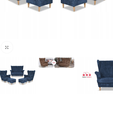
Naciśnij aby powiększyć