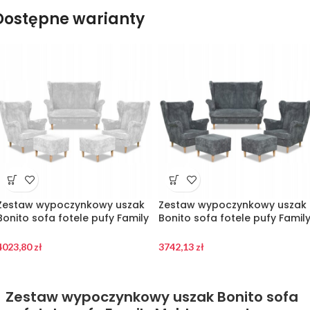
Dostępne warianty
Zestaw wypoczynkowy uszak
Zestaw wypoczynkowy uszak
Bonito sofa fotele pufy Family
Bonito sofa fotele pufy Famil
Meble szary sztruk
Meble szary sztruk
4023,80
zł
3742,13
zł
Zestaw wypoczynkowy uszak Bonito sofa