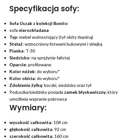
Specyfikacja sofy:
Sofa Uszak z kolekcji Bonito
sofa
nierozkładana
Typ
: mebel wolnostojący (tył obity tkaniną)
Stelaż
: wzmocniony listwami bukowymi i sklejką
Pianka
: T-30
Siedzisko
: na sprężynie falistej
Oparcie
: profilowane
Kolor nóżek
: do wyboru*
Kolor obicia:
do wyboru*
Zdobienie żyłką
: boczki, siedzisko oraz tył
Poduszka/siedzisko posiada
zamek błyskawiczny
, który
umożliwia wypranie pokrowca
Wymiary:
wysokość całkowita
: 104 cm
głębokość całkowita
: 92 cm
szerokość całkowita
: 160 cm