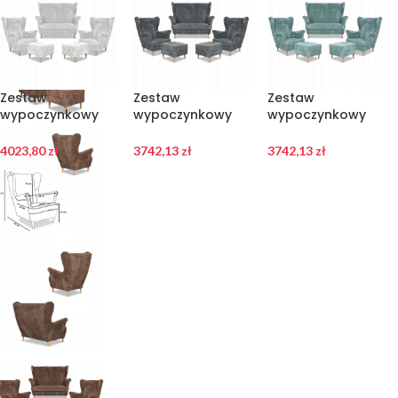
Zestaw
Zestaw
Zestaw
wypoczynkowy
wypoczynkowy
wypoczynkowy
uszak Bonito
uszak Bonito
uszak Bonito
sofa fotele pufy
sofa fotele pufy
sofa fotele pufy
4023,80
zł
3742,13
zł
3742,13
zł
Family Meble
Family Meble
Family Meble j.
szary sztruk
szary sztruk
zielony