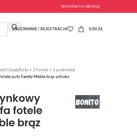
SKONTAKTUJ SIĘ
FAQS
LOGOWANIE / REJESTRACJA
0,00
ZŁ
bli Uszak
Sofa + 2 Fotele + 2 podnóżki
tele pufy Family Meble brąz sztruks
zynkowy
fa fotele
ble brąz