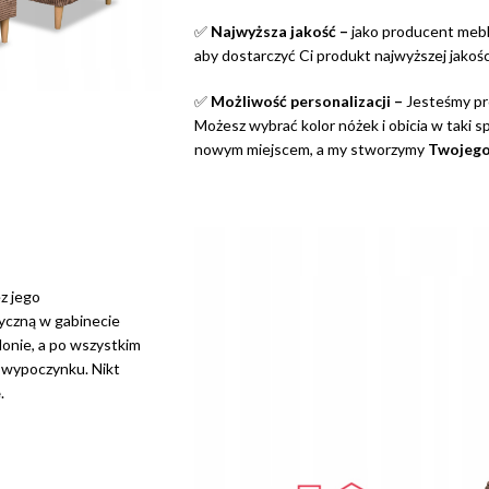
✅
Najwyższa jakość –
jako producent mebl
aby dostarczyć Ci produkt najwyższej jakośc
✅
Możliwość personalizacji –
Jesteśmy pro
Możesz wybrać kolor nóżek i obicia w taki s
nowym miejscem, a my stworzymy
Twojego
z jego
tyczną w gabinecie
lonie, a po wszystkim
 wypoczynku. Nikt
e
.