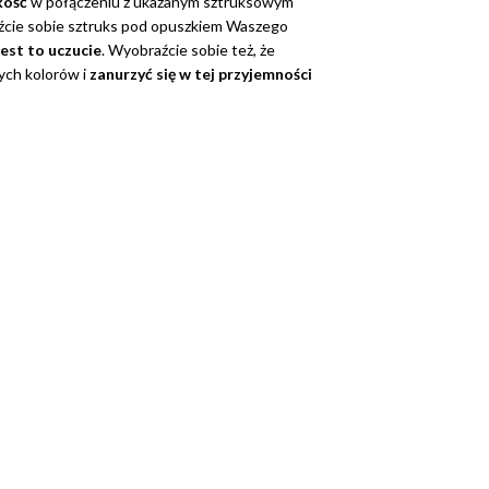
kość
w połączeniu z ukazanym sztruksowym
źcie sobie sztruks pod opuszkiem Waszego
jest to uczucie
. Wyobraźcie sobie też, że
ych kolorów i
zanurzyć się w tej przyjemności