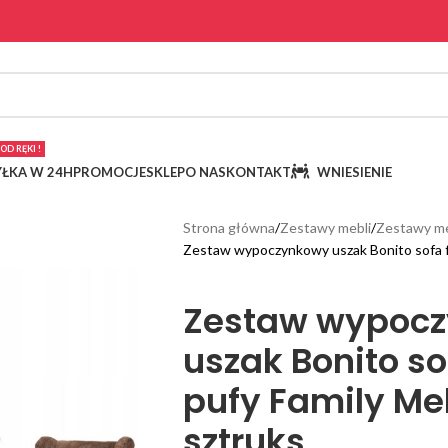
OD RĘKI !
ŁKA W 24H
PROMOCJE
SKLEP
O NAS
KONTAKT
WNIESIENIE
Strona główna
Zestawy mebli
Zestawy me
Zestaw wypoczynkowy uszak Bonito sofa fo
Zestaw wypoc
uszak Bonito so
pufy Family Me
sztruks