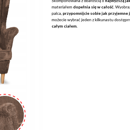
Skomponowana z dbałością o
najwyższą ja
materiałem
dopełnia się w całość
. Wyobra
palca,
przypomnijcie sobie jak przyjemne 
możecie wybrać jeden z kilkunastu dostępn
całym ciałem
.