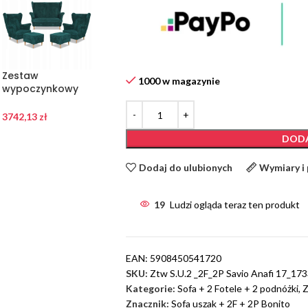
Zestaw
Zestaw
Zestaw
1000 w magazynie
wypoczynkowy
wypoczynkowy
wypoczynkowy
uszak Bonito
uszak Bonito
uszak Bonito
sofa fotele pufy
sofa fotele pufy
sofa fotele pufy
3742,13
zł
3742,13
zł
3742,13
zł
Family Meble
Family Meble
Family Meble beż
DODA
zielony
granatowy
sztruks
Dodaj do ulubionych
Wymiary i
19
Ludzi ogląda teraz ten produkt
EAN:
5908450541720
SKU:
Ztw S.U.2 _2F_2P Savio Anafi 17_1
Kategorie:
Sofa + 2 Fotele + 2 podnóżki
,
Z
Znacznik:
Sofa uszak + 2F + 2P Bonito