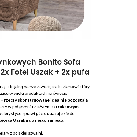
ynkowych Bonito Sofa
x Fotel Uszak + 2x pufa
ą i oficjalną nazwę zawdzięcza kształtowi który
 czasu w wielu produktach na świecie
 – rzeczy skonstruowane idealnie pozostają
tałty w połączeniu z użytym
sztruksowym
kolorystyce sprawią, że
dopasuje
się do
dbiorca Uszaka do niego samego
.
iały z polskiej szwalni.