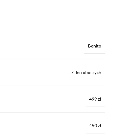
Bonito
7 dni roboczych
499 zł
450 zł