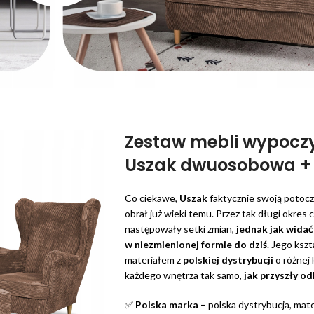
Zestaw mebli wypocz
Uszak dwuosobowa + 2
Co ciekawe,
Uszak
faktycznie swoją potoczn
obrał już wieki temu. Przez tak długi okres
następowały setki zmian,
jednak jak widać
w niezmienionej formie do dziś
. Jego ksz
materiałem z
polskiej dystrybucji
o różnej 
każdego wnętrza tak samo,
jak przyszły o
✅
Polska marka –
polska dystrybucja, mater