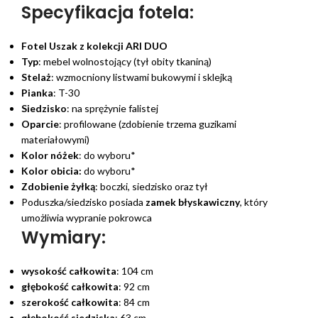
Specyfikacja fotela:
Fotel Uszak z kolekcji ARI DUO
Typ
: mebel wolnostojący (tył obity tkaniną)
Stelaż
: wzmocniony listwami bukowymi i sklejką
Pianka
: T-30
Siedzisko
: na sprężynie falistej
Oparcie
: profilowane (zdobienie trzema guzikami
materiałowymi)
Kolor nóżek
: do wyboru*
Kolor obicia:
do wyboru*
Zdobienie żyłką
: boczki, siedzisko oraz tył
Poduszka/siedzisko posiada
zamek błyskawiczny
, który
umożliwia wypranie pokrowca
Wymiary:
wysokość całkowita
: 104 cm
głębokość całkowita
: 92 cm
szerokość całkowita
: 84 cm
głębokość siedziska
: 63 cm