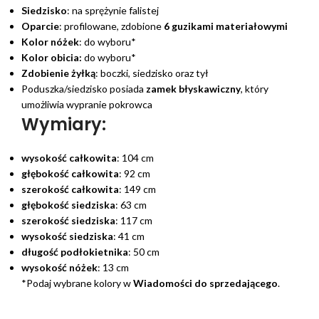
Siedzisko
: na sprężynie falistej
Oparcie
: profilowane, zdobione
6
guzikami materiałowymi
Kolor nóżek
: do wyboru*
Kolor obicia:
do wyboru*
Zdobienie żyłką
: boczki, siedzisko oraz tył
Poduszka/siedzisko posiada
zamek błyskawiczny
, który
umożliwia wypranie pokrowca
Wymiary:
wysokość całkowita
: 104 cm
głębokość całkowita
: 92 cm
szerokość całkowita
: 149 cm
głębokość siedziska
: 63 cm
szerokość siedziska
: 117 cm
wysokość siedziska
: 41 cm
długość podłokietnika
: 50 cm
wysokość nóżek
: 13 cm
*Podaj wybrane kolory w
Wiadomości do sprzedającego
.