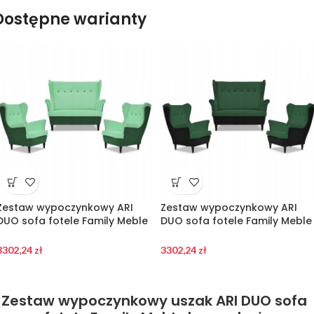
Dostępne warianty
Zestaw wypoczynkowy ARI
Zestaw wypoczynkowy ARI
DUO sofa fotele Family Meble
DUO sofa fotele Family Meble
zielono – miętowy
czarno – zielony
3302,24
zł
3302,24
zł
Zestaw wypoczynkowy uszak ARI DUO sofa