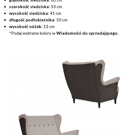
szerokość siedziska
: 53 cm
wysokość siedziska
: 41 cm
długość podłokietnika
: 50 cm
wysokość nóżek
: 13 cm
*Podaj wybrane kolory w
Wiadomości do sprzedającego
.