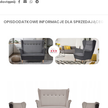
dostępnij:
OPIS
DODATKOWE INFORMACJE DLA SPRZEDAJĄCEGO