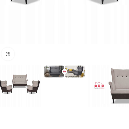
Naciśnij aby powiększyć