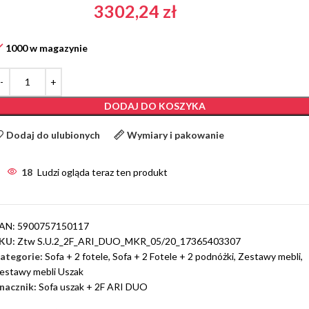
3302,24
zł
1000 w magazynie
DODAJ DO KOSZYKA
Dodaj do ulubionych
Wymiary i pakowanie
18
Ludzi ogląda teraz ten produkt
AN:
5900757150117
KU:
Ztw S.U.2_2F_ARI_DUO_MKR_05/20_17365403307
ategorie:
Sofa + 2 fotele
,
Sofa + 2 Fotele + 2 podnóżki
,
Zestawy mebli
,
estawy mebli Uszak
nacznik:
Sofa uszak + 2F ARI DUO