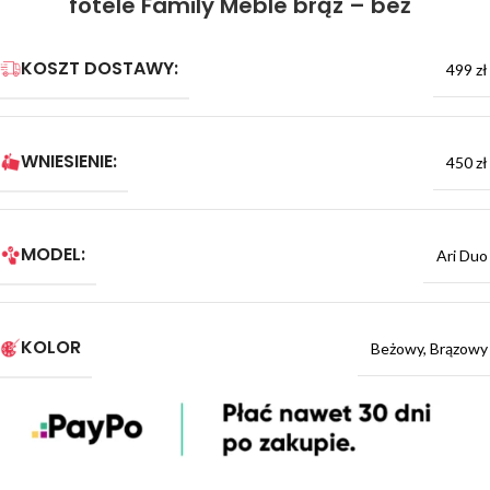
fotele Family Meble brąz – beż
KOSZT DOSTAWY:
499 zł
WNIESIENIE:
450 zł
MODEL:
Ari Duo
KOLOR
Beżowy
,
Brązowy