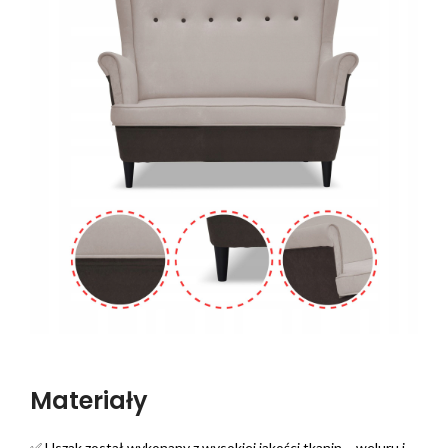
Materiały
✅ Uszak został wykonany z wysokiej jakości tkanin – weluru i