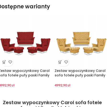
Dostępne warianty
Zestaw wypoczynkowy Carol
Zestaw wypoczynkowy Carol
sofa fotele pufy paski Family
sofa fotele pufy paski Family
Meble czerwony
Meble żółty miodowy
4992,90
zł
4992,90
zł
Zestaw wypoczynkowy Carol sofa fotele