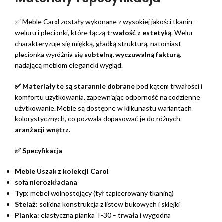
✅ Meble Carol zostały wykonane z wysokiej jakości tkanin –
weluru i plecionki, które łączą
trwałość z estetyką
. Welur
charakteryzuje się miękką, gładką strukturą, natomiast
plecionka wyróżnia się
subtelną,
wyczuwalną fakturą
,
nadającą meblom elegancki wygląd.
✅ Materiały te są starannie dobrane
pod kątem trwałości i
komfortu użytkowania, zapewniając odporność na codzienne
użytkowanie. Meble są dostępne w kilkunastu wariantach
kolorystycznych, co pozwala dopasować je do różnych
aranżacji wnętrz.
✅ Specyfikacja
Meble Uszak z kolekcji Carol
sofa
nierozkładana
Typ
: mebel wolnostojący (tył tapicerowany tkaniną)
Stelaż
: solidna konstrukcja z listew bukowych i sklejki
Pianka
: elastyczna pianka T-30 – trwała i wygodna