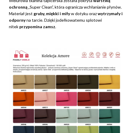
Welurowa tkanina tapicerska została pokryta
warstwą
ochronną
„Super Clean”, która ogranicza wchłanianie płynów.
Materiał jest
gruby, miękki i miły
w dotyku oraz
wytrzymały i
odporny
na tarcie. Dzięki jodełkowatemu splotowi
nitek
przypomina zamsz
.