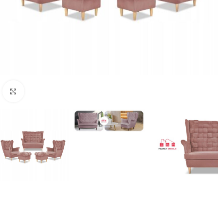
Naciśnij aby powiększyć