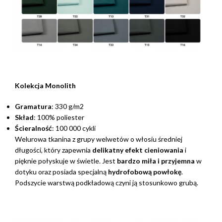
Kolekcja Monolith
Gramatura
: 330 g/m2
Skład
: 100% poliester
Ścieralność
: 100 000 cykli
Welurowa tkanina z grupy welwetów o włosiu średniej
długości, który zapewnia
delikatny efekt cieniowania
i
pięknie połyskuje w świetle. Jest
bardzo miła i przyjemna
w
dotyku oraz posiada specjalną
hydrofobową powłokę
.
Podszycie warstwą podkładową czyni ją stosunkowo grubą.