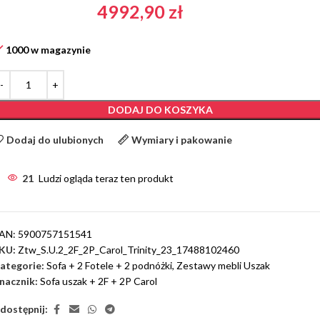
4992,90
zł
1000 w magazynie
DODAJ DO KOSZYKA
Dodaj do ulubionych
Wymiary i pakowanie
21
Ludzi ogląda teraz ten produkt
AN:
5900757151541
KU:
Ztw_S.U.2_2F_2P_Carol_Trinity_23_17488102460
ategorie:
Sofa + 2 Fotele + 2 podnóżki
,
Zestawy mebli Uszak
nacznik:
Sofa uszak + 2F + 2P Carol
dostępnij: