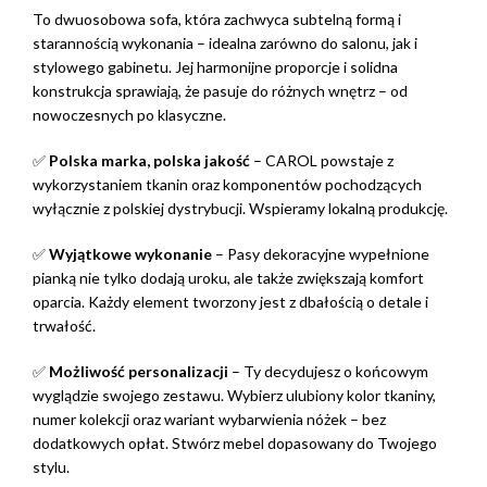
To dwuosobowa sofa, która zachwyca subtelną formą i
starannością wykonania – idealna zarówno do salonu, jak i
stylowego gabinetu. Jej harmonijne proporcje i solidna
konstrukcja sprawiają, że pasuje do różnych wnętrz – od
nowoczesnych po klasyczne.
✅
Polska marka, polska jakość
– CAROL powstaje z
wykorzystaniem tkanin oraz komponentów pochodzących
wyłącznie z polskiej dystrybucji. Wspieramy lokalną produkcję.
✅
Wyjątkowe wykonanie
– Pasy dekoracyjne wypełnione
pianką nie tylko dodają uroku, ale także zwiększają komfort
oparcia. Każdy element tworzony jest z dbałością o detale i
trwałość.
✅
Możliwość personalizacji
– Ty decydujesz o końcowym
wyglądzie swojego zestawu. Wybierz ulubiony kolor tkaniny,
numer kolekcji oraz wariant wybarwienia nóżek – bez
dodatkowych opłat. Stwórz mebel dopasowany do Twojego
stylu.