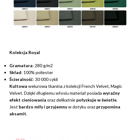
Kolekcja Royal
Gramatura
: 280 g/m2
Skład
: 100% poliester
Ścieralność
: 30 000 cykli
Kultowa
welurowa tkanina z kolekcji French Velvet, Magic
Velvet. Dzięki długiemu włosiu materiał posiada
wyraźny
efekt cieniowania
oraz delikatnie
połyskuje w świetle
.
Jest
bardzo miły i przyjemny
w dotyku oraz
przypomina
aksamit
.