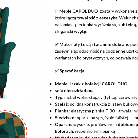
✅ Meble CAROL DUO zostały wykonane z wyso
które łączą
trwałość z estetyką
. Welur ch
natomiast plecionka wyróżnia się
subtelną,
elegancki wygląd.
✅ Materiały te są starannie dobrane
pod 
zapewniając odporność na codzienne użytk
wariantach kolorystycznych, co pozwala d
✅ Specyfikacja
Meble Uszak z kolekcji CAROL DUO
sofa
nierozkładana
Typ
: mebel wolnostojący (tył tapicerowany
Stelaż
: solidna konstrukcja z listew bukowyc
Pianka
: elastyczna pianka T-30 – trwała i
Siedzisko
: oparte na sprężynie falistej – 
Oparcie
: wysokie, profilowane,
zdobione p
kolorach
, wypełnionymi pianką
Wykończenie:
dekoracyjna żyłka tapicerska