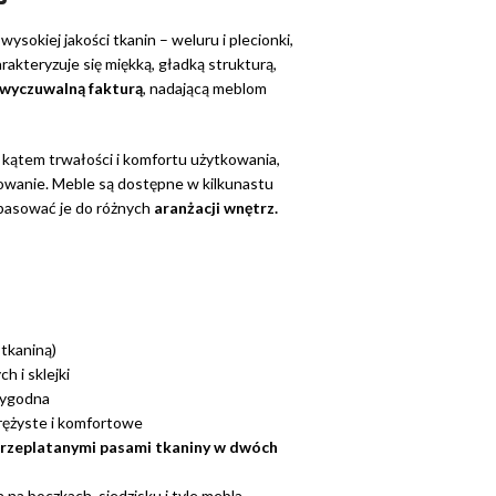
kiej jakości tkanin – weluru i plecionki,
arakteryzuje się miękką, gładką strukturą,
wyczuwalną fakturą
, nadającą meblom
kątem trwałości i komfortu użytkowania,
owanie. Meble są dostępne w kilkunastu
opasować je do różnych
aranżacji wnętrz.
 tkaniną)
h i sklejki
 wygodna
sprężyste i komfortowe
rzeplatanymi pasami tkaniny w dwóch
 na boczkach, siedzisku i tyle mebla