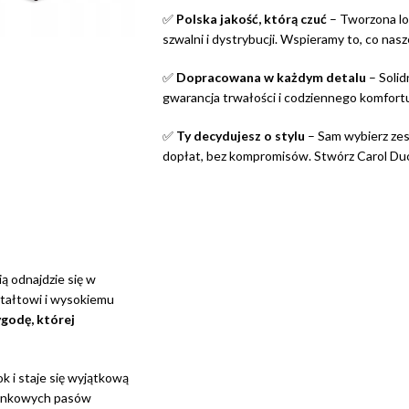
✅
Polska jakość, którą czuć
– Tworzona lo
szwalni i dystrybucji. Wspieramy to, co nasz
✅
Dopracowana w każdym detalu
– Solid
gwarancja trwałości i codziennego komfort
✅
Ty decydujesz o stylu
– Sam wybierz zes
dopłat, bez kompromisów. Stwórz Carol Duo 
ią odnajdzie się w
ztałtowi i wysokiemu
ygodę, której
k i staje się wyjątkową
piankowych pasów