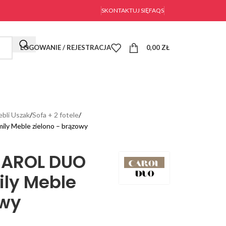
SKONTAKTUJ SIĘ
FAQS
LOGOWANIE / REJESTRACJA
0,00
ZŁ
bli Uszak
Sofa + 2 fotele
ly Meble zielono – brązowy
CAROL DUO
ily Meble
owy