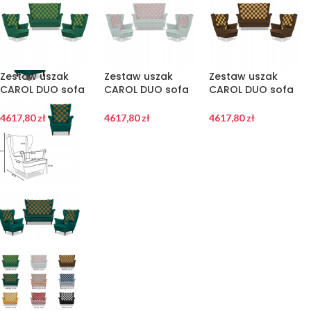
Zestaw uszak
Zestaw uszak
Zestaw uszak
CAROL DUO sofa
CAROL DUO sofa
CAROL DUO sofa
fotele Family
fotele Family
fotele Family
Meble
Meble szaro –
Meble brązowo –
4617,80
zł
4617,80
zł
4617,80
zł
seledynowo –
różowy
żółty
zielony