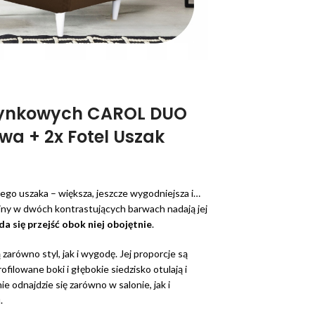
zynkowych CAROL DUO
a + 2x Fotel Uszak
nego uszaka – większa, jeszcze wygodniejsza i…
ny w dwóch kontrastujących barwach nadają jej
 da się przejść obok niej obojętnie
.
zarówno styl, jak i wygodę. Jej proporcje są
ilowane boki i głębokie siedzisko otulają i
e odnajdzie się zarówno w salonie, jak i
.