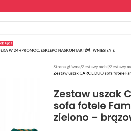
OD RĘKI !
ŁKA W 24H
PROMOCJE
SKLEP
O NAS
KONTAKT
WNIESIENIE
Strona główna
Zestawy mebli
Zestawy me
Zestaw uszak CAROL DUO sofa fotele Fami
Zestaw uszak 
sofa fotele Fam
zielono – brąz