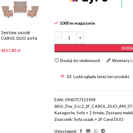
1000 w magazynie
Zestaw uszak
Zestaw uszak
Zestaw uszak
CAROL DUO sofa
CAROL DUO sofa
CAROL DUO sofa
fotele Family
fotele Family
fotele Family
DODA
Meble różowo –
Meble szaro –
Meble żółty
4617,80
zł
4617,80
zł
4617,80
zł
szary
granatowy
miodowo – szary
Dodaj do ulubionych
Wymiary i
23
Ludzi ogląda teraz ten produkt
EAN:
5900757151909
SKU:
Ztw_S.U.2_2F_CAROL_DUO_AM_37
Kategorie:
Sofa + 2 fotele
,
Zestawy mebli
Znacznik:
Sofa uszak + 2F Carol DUO
Udostępnij: