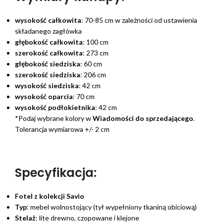
wysokość całkowita
: 70-85 cm w zależności od ustawienia
składanego zagłówka
głębokość całkowita
: 100 cm
szerokość całkowita
: 273 cm
głębokość siedziska
: 60 cm
szerokość siedziska
: 206 cm
wysokość siedziska
: 42 cm
wysokość oparcia
: 70 cm
wysokość podłokietnika
: 42 cm
*Podaj wybrane kolory w
Wiadomości do sprzedającego
.
Tolerancja wymiarowa +/- 2 cm
Specyfikacja:
Fotel z kolekcji Savio
Typ
: mebel wolnostojący (tył wypełniony tkaniną obiciową)
Stelaż
: lite drewno, czopowane i klejone