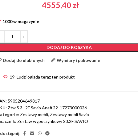
4555,40
zł
1000 w magazynie
DODAJ DO KOSZYKA
Dodaj do ulubionych
Wymiary i pakowanie
19
Ludzi ogląda teraz ten produkt
AN:
5905204649817
KU:
Ztw S.3 _2F Savio Anafi 22_17273000026
ategorie:
Zestawy mebli
,
Zestawy mebli Savio
nacznik:
Zestaw wypoczynkowy S3.2F SAVIO
dostępnij: