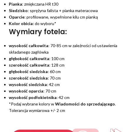
Pianka
: zmiękczana HR t30
Siedzisko
: sprężyna falista + pianka materacowa
Oparcie
: profilowane, wypełnione kilu cm pianką
Kolor obicia:
do wyboru*
Wymiary fotela:
wysokość całkowita
: 70-85 cm w zależności od ustawienia
składanego zagłówka
głębokość całkowita
: 100 cm
szerokość całkowita
: 128 cm
głębokość siedziska
: 60 cm
szerokość siedziska
: 70 cm
wysokość siedziska
: 42 cm
wysokość oparcia
: 70 cm
wysokość podłokietnika
: 42 cm
*Podaj wybrane kolory w
Wiadomości do sprzedającego
.
Tolerancja wymiarowa +/- 2 cm