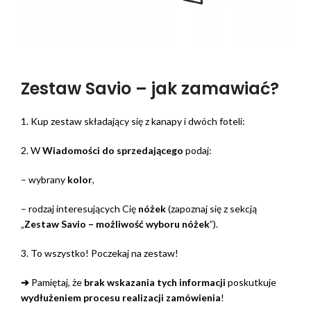
Zestaw Savio – jak zamawiać?
1. Kup zestaw składający się z kanapy i dwóch foteli:
2. W
Wiadomości do sprzedającego
podaj:
– wybrany
kolor
,
– rodzaj interesujących Cię
nóżek
(zapoznaj się z sekcją
„
Zestaw Savio – możliwość wyboru nóżek
”).
3. To wszystko! Poczekaj na zestaw!
➔
Pamiętaj, że
brak wskazania tych informacji
poskutkuje
wydłużeniem procesu realizacji zamówienia
!