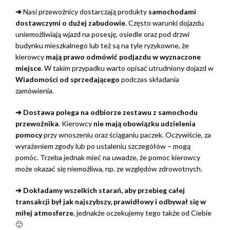
➔
Nasi przewoźnicy dostarczają produkty
samochodami
dostawczymi o dużej zabudowie
. Często warunki dojazdu
uniemożliwiają wjazd na posesję, osiedle oraz pod drzwi
budynku mieszkalnego lub też są na tyle ryzykowne, że
kierowcy
mają prawo odmówić podjazdu w wyznaczone
miejsce
. W takim przypadku warto opisać utrudniony dojazd w
Wiadomości od sprzedającego
podczas składania
zamówienia.
➔ Dostawa polega na odbiorze zestawu z samochodu
przewoźnika
. Kierowcy
nie mają obowiązku udzielenia
pomocy
przy wnoszeniu oraz ściąganiu paczek. Oczywiście, za
wyrażeniem zgody lub po ustaleniu szczegółów – mogą
pomóc. Trzeba jednak mieć na uwadze, że pomoc kierowcy
może okazać się niemożliwa, np. ze względów zdrowotnych.
➔ Dokładamy wszelkich starań, aby przebieg całej
transakcji był jak najszybszy, prawidłowy i odbywał się w
miłej atmosferze
, jednakże oczekujemy tego także od Ciebie
🙂