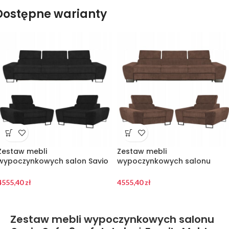
Dostępne warianty
Zestaw mebli
Zestaw mebli
wypoczynkowych salon Savio
wypoczynkowych salonu
Sofa 3os fotele czarny Family
Savio Sofa 3os fotele brąz
Meble
Family Meble
4555,40
zł
4555,40
zł
Zestaw mebli wypoczynkowych salonu