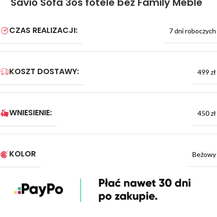
Savio Sofa 3os fotele beż Family Meble
CZAS REALIZACJI:
7 dni roboczych
KOSZT DOSTAWY:
499 zł
WNIESIENIE:
450 zł
KOLOR
Beżowy