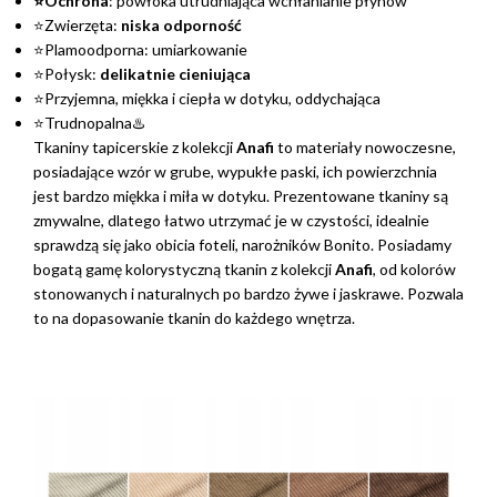
⭐Ochrona
: powłoka utrudniająca wchłanianie płynów
⭐Zwierzęta:
niska odporność
⭐Plamoodporna: umiarkowanie
⭐Połysk:
delikatnie cieniująca
⭐Przyjemna, miękka i ciepła w dotyku, oddychająca
⭐Trudnopalna♨️
Tkaniny tapicerskie z kolekcji
Anafi
to materiały nowoczesne,
posiadające wzór w grube, wypukłe paski, ich powierzchnia
jest bardzo miękka i miła w dotyku. Prezentowane tkaniny są
zmywalne, dlatego łatwo utrzymać je w czystości, idealnie
sprawdzą się jako obicia foteli, narożników Bonito. Posiadamy
bogatą gamę kolorystyczną tkanin z kolekcji
Anafi
, od kolorów
stonowanych i naturalnych po bardzo żywe i jaskrawe. Pozwala
to na dopasowanie tkanin do każdego wnętrza.