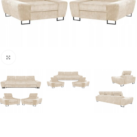
Naciśnij aby powiększyć