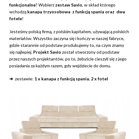
funkcjonalne
? Wybierz
zestaw Savio
, w skład którego
wchodzą
kanapa trzyosobowa z funkcją spania oraz
dwa
fotele
!
Jesteśmy polską firmą, z polskim kapitałem, używającą polskich
materiałów. Wszystko zaczyna się i kończy w naszej fabryce,
gdzie starannie od podstaw produkujemy to, na czym znamy
się najlepiej.
Projekt Savio
został stworzony od podstaw
przez naszych projektantów, po to, żebyście cieszyli się z jego
posiadania za każdym razem, gdy wejdziecie do domu.
➔
zestawie:
1 x kanapa z funkcją spania
,
2 x fotel