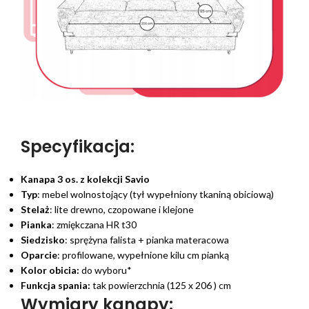
Specyfikacja:
Kanapa 3 os. z kolekcji Savio
Typ
: mebel wolnostojący (tył wypełniony tkaniną obiciową)
Stelaż
: lite drewno, czopowane i klejone
Pianka
: zmiękczana HR t30
Siedzisko
: sprężyna falista + pianka materacowa
Oparcie
: profilowane, wypełnione kilu cm pianką
Kolor obicia:
do wyboru*
Funkcja spania:
tak powierzchnia (125 x 206 ) cm
Wymiary kanapy: