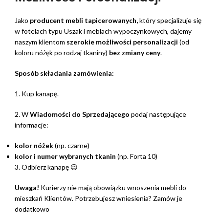
Jako
producent mebli tapicerowanych,
który specjalizuje się
w fotelach typu Uszak i meblach wypoczynkowych, dajemy
naszym klientom
szerokie możliwości personalizacji
(od
koloru nóżęk po rodzaj tkaniny)
bez zmiany ceny
.
Sposób składania zamówienia:
1. Kup kanapę.
2. W
Wiadomości do Sprzedającego
podaj następujące
informacje:
kolor nóżek
(np. czarne)
kolor i numer wybranych tkanin
(np. Forta 10)
3. Odbierz kanapę 😉
Uwaga!
Kurierzy nie mają obowiązku wnoszenia mebli do
mieszkań Klientów. Potrzebujesz wniesienia? Zamów je
dodatkowo