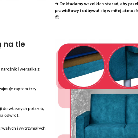
➔ Dokładamy wszelkich starań, aby przebi
prawidłowy i odbywał się w miłej atmosf
🙂
 na tle
narożnik i wersalka z
zajmuje raptem trzy
ji do własnych potrzeb,
 na odwrót.
trwałych i wytrzymałych