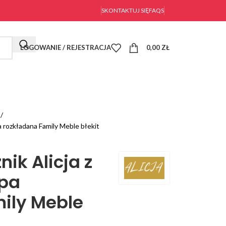
SKONTAKTUJ SIĘ
FAQS
LOGOWANIE / REJESTRACJA
0,00
ZŁ
L
a rozkładana Family Meble błekit
ik Alicja z
apa
ily Meble