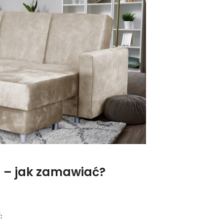
a – jak zamawiać?
: