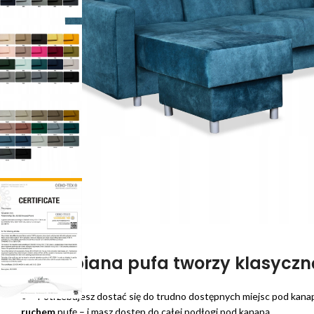
Doczepiana pufa tworzy klasycz
● Potrzebujesz dostać się do trudno dostępnych miejsc pod kana
ruchem
pufę – i masz dostęp do całej podłogi pod kanapą.