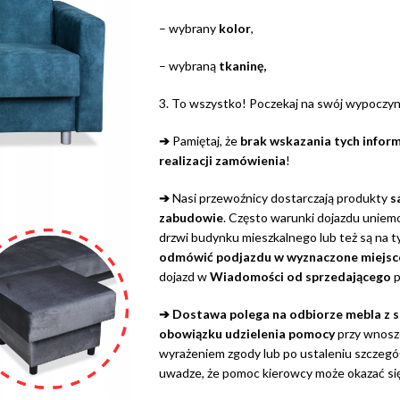
– wybrany
kolor
,
– wybraną
tkaninę,
3. To wszystko! Poczekaj na swój wypoczy
➔
Pamiętaj, że
brak wskazania tych infor
realizacji zamówienia
!
➔
Nasi przewoźnicy dostarczają produkty
s
zabudowie
. Często warunki dojazdu uniemo
drzwi budynku mieszkalnego lub też są na t
odmówić podjazdu w wyznaczone miejsc
dojazd w
Wiadomości od sprzedającego
p
➔ Dostawa polega na odbiorze mebla z
obowiązku udzielenia pomocy
przy wnosze
wyrażeniem zgody lub po ustaleniu szczeg
uwadze, że pomoc kierowcy może okazać się