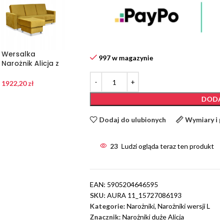
Wersalka
Wersalka
Wersalka
997 w magazynie
Narożnik Alicja z
Narożnik Alicja z
Narożnik Alicja z
pufą sofa
pufą sofa
pufą sofa
kanapa
kanapa
kanapa
1922,20
zł
1922,20
zł
1922,20
zł
rozkładana
rozkładana
rozkładana
DODA
Family Meble
Family Meble
Family Meble
żółta
morski
różowa
Dodaj do ulubionych
Wymiary i
23
Ludzi ogląda teraz ten produkt
EAN:
5905204646595
SKU:
AURA 11_15727086193
Kategorie:
Narożniki
,
Narożniki wersji L
Znacznik:
Narożniki duże Alicja