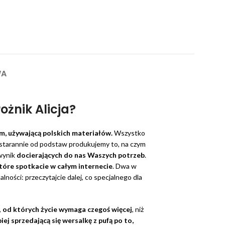
WA
ożnik Alicja?
em, używającą polskich materiałów.
Wszystko
ie starannie od podstaw produkujemy to, na czym
 wynik
docierających do nas
Waszych potrzeb
.
 które spotkacie w całym internecie
. Dwa w
alności: przeczytajcie dalej, co specjalnego dla
,
o
d których życie wymaga czegoś więcej
, niż
iej sprzedającą się wersalkę z pufą po to,