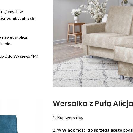
 znajomych w
ści od aktualnych
a nawet stolika
iebie.
kupić do Waszego “M”.
Wersalka z Pufą Alicj
1. Kup wersalkę.
2. W
Wiadomości do sprzedającego
podaj