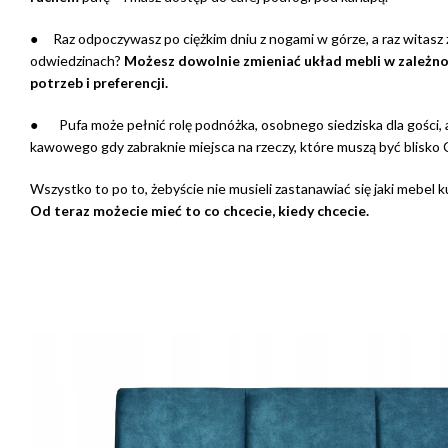
● Raz odpoczywasz po ciężkim dniu z nogami w górze, a raz witasz
odwiedzinach?
Możesz dowolnie zmieniać układ mebli w zależno
potrzeb i preferencji.
● Pufa może pełnić rolę podnóżka, osobnego siedziska dla gości, 
kawowego gdy zabraknie miejsca na rzeczy, które muszą być blisko C
Wszystko to po to, żebyście nie musieli zastanawiać się jaki mebel 
Od teraz możecie mieć to co chcecie, kiedy chcecie.