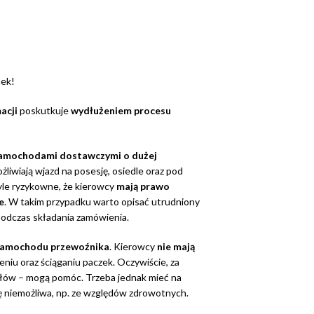
nek!
macji
poskutkuje
wydłużeniem procesu
amochodami dostawczymi o dużej
żliwiają wjazd na posesję, osiedle oraz pod
yle ryzykowne, że kierowcy
mają prawo
e
. W takim przypadku warto opisać utrudniony
odczas składania zamówienia.
 samochodu przewoźnika
. Kierowcy
nie mają
niu oraz ściąganiu paczek. Oczywiście, za
ółów – mogą pomóc. Trzeba jednak mieć na
 niemożliwa, np. ze względów zdrowotnych.