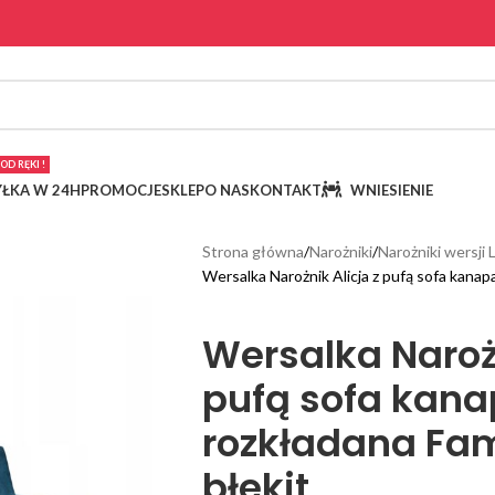
OD RĘKI !
ŁKA W 24H
PROMOCJE
SKLEP
O NAS
KONTAKT
WNIESIENIE
Strona główna
Narożniki
Narożniki wersji 
Wersalka Narożnik Alicja z pufą sofa kanap
Wersalka Narożn
pufą sofa kan
rozkładana Fam
błekit