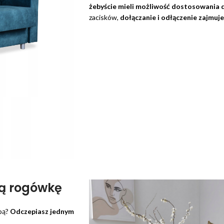
żebyście mieli możliwość dostosowania d
zacisków,
dołączanie i odłączenie zajmuje
ną rogówkę
pą?
Odczepiasz jednym