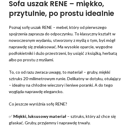
Sofa uszak RENE – miękko,
przytulnie, po prostu idealnie
Poznaj sofę uszak RENE – mebel, który od pierwszego
spojrzenia zaprasza do odpoczynku. To klasyczny kształt w
nowoczesnym wydaniu, stworzony z myślą o tym, byś mógł
naprawdę się zrelaksować. Ma wysokie oparcie, wygodne
podłokietniki i dużo przestrzeni, by usiąść z książką, herbatą
albo po prostu z myślami.
To, co od razu zwraca uwagę, to materiał – gruby, miękki
sztruks 20-milimetrowym runie. Delikatny w dotyku, otulający
– idealny na chłodne wieczory i leniwe poranki. A do tego
wygląda naprawdę elegancko.
Co jeszcze wyróżnia sofę RENE?
✅
Miękki, luksusowy materiał
– sztruks, który aż chce się
głaskać. Gruby, przyjemny i naprawdę trwały.