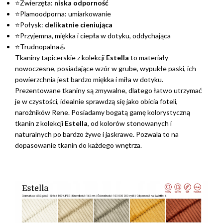
⭐Zwierzęta:
niska odporność
⭐Plamoodporna: umiarkowanie
⭐Połysk:
delikatnie cieniująca
⭐Przyjemna, miękka i ciepła w dotyku, oddychająca
⭐Trudnopalna♨️
Tkaniny tapicerskie z kolekcji
Estella
to materiały
nowoczesne, posiadające wzór w grube, wypukłe paski, ich
powierzchnia jest bardzo miękka i miła w dotyku.
Prezentowane tkaniny są zmywalne, dlatego łatwo utrzymać
je w czystości, idealnie sprawdzą się jako obicia foteli,
narożników Rene. Posiadamy bogatą gamę kolorystyczną
tkanin z kolekcji
Estella
, od kolorów stonowanych i
naturalnych po bardzo żywe i jaskrawe. Pozwala to na
dopasowanie tkanin do każdego wnętrza.