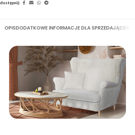
dostępnij:
OPIS
DODATKOWE INFORMACJE DLA SPRZEDAJĄCEGO