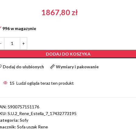
1867,80
zł
996 w magazynie
DODAJ DO KOSZYKA
Dodaj do ulubionych
Wymiary i pakowanie
15
Ludzi ogląda teraz ten produkt
AN:
5900757151176
KU:
S.U.2_Rene_Estella_7_17432773195
ategoria:
Sofy
nacznik:
Sofa uszak Rene