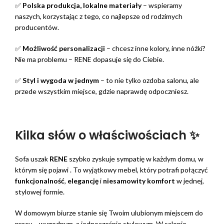
✅
Polska produkcja, lokalne materiały
– wspieramy
naszych, korzystając z tego, co najlepsze od rodzimych
producentów.
✅
Możliwość personalizacji
– chcesz inne kolory, inne nóżki?
Nie ma problemu – RENE dopasuje się do Ciebie.
✅
Styl i wygoda w jednym
– to nie tylko ozdoba salonu, ale
przede wszystkim miejsce, gdzie naprawdę odpoczniesz.
Kilka słów o właściwościach ✨
Sofa uszak
RENE
szybko zyskuje sympatię w każdym domu, w
którym się pojawi . To wyjątkowy mebel, który potrafi połączyć
funkcjonalność
,
elegancję
i
niesamowity komfort
w jednej,
stylowej formie.
W domowym biurze stanie się Twoim ulubionym miejscem do
pracy – wygodnym, a jednocześnie stylowym. W salonie