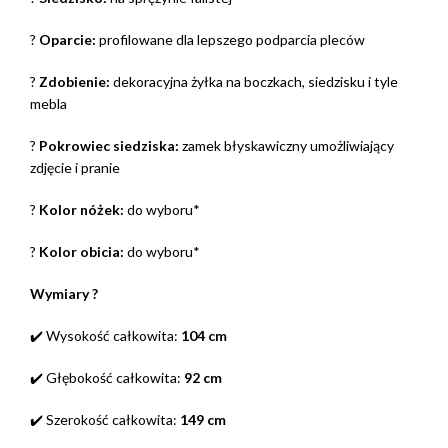
?
Oparcie:
profilowane dla lepszego podparcia pleców
?
Zdobienie:
dekoracyjna żyłka na boczkach, siedzisku i tyle
mebla
?
Pokrowiec siedziska:
zamek błyskawiczny umożliwiający
zdjęcie i pranie
?
Kolor nóżek:
do wyboru*
?
Kolor obicia:
do wyboru*
Wymiary ?
✔️ Wysokość całkowita:
104 cm
✔️ Głębokość całkowita:
92 cm
✔️ Szerokość całkowita:
149 cm