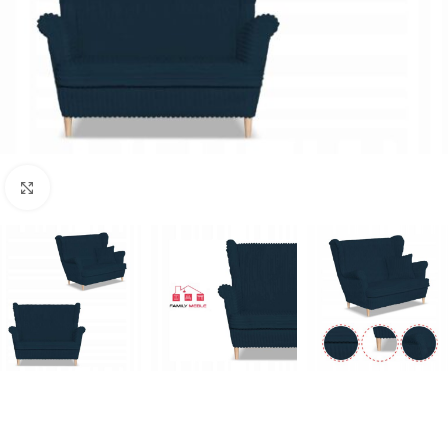
Naciśnij aby powiększyć