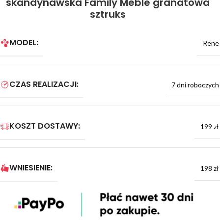
skandynawska Family Meble granatowa
sztruks
MODEL:
Rene
CZAS REALIZACJI:
7 dni roboczych
KOSZT DOSTAWY:
199 zł
WNIESIENIE:
198 zł