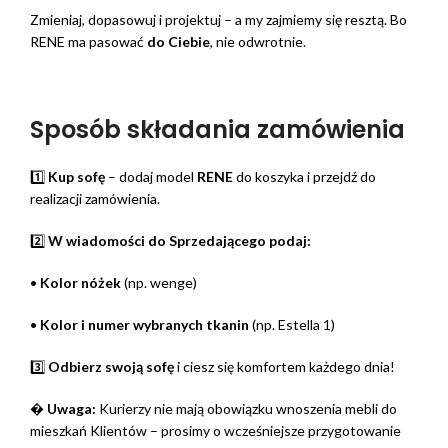
Zmieniaj, dopasowuj i projektuj – a my zajmiemy się resztą. Bo
RENE ma pasować
do Ciebie
, nie odwrotnie.
Sposób składania zamówienia
1️⃣
Kup sofę
– dodaj model
RENE
do koszyka i przejdź do
realizacji zamówienia.
2️⃣
W wiadomości do Sprzedającego podaj:
•
Kolor nóżek
(np. wenge)
•
Kolor i numer wybranych tkanin
(np. Estella 1)
3️⃣
Odbierz swoją sofę
i ciesz się komfortem każdego dnia!
�
Uwaga:
Kurierzy nie mają obowiązku wnoszenia mebli do
mieszkań Klientów – prosimy o wcześniejsze przygotowanie