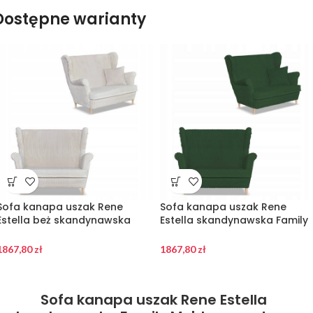
Dostępne warianty
Sofa kanapa uszak Rene
Sofa kanapa uszak Rene
Estella beż skandynawska
Estella skandynawska Family
Family Meble beżowa sztruks
Meble zielona sztruks
1867,80
zł
1867,80
zł
Sofa kanapa uszak Rene Estella