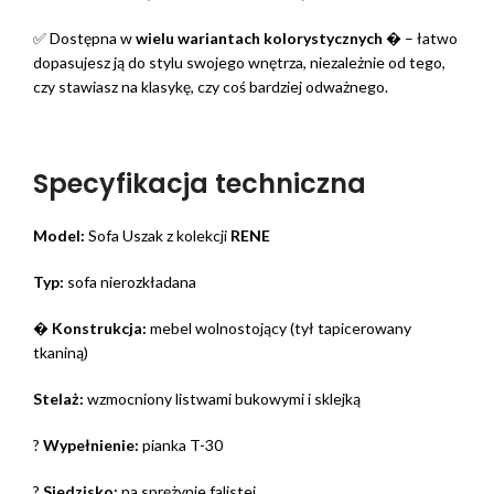
✅ Dostępna w
wielu wariantach kolorystycznych
� – łatwo
dopasujesz ją do stylu swojego wnętrza, niezależnie od tego,
czy stawiasz na klasykę, czy coś bardziej odważnego.
Specyfikacja techniczna
Model:
Sofa Uszak z kolekcji
RENE
Typ:
sofa nierozkładana
�
Konstrukcja:
mebel wolnostojący (tył tapicerowany
tkaniną)
Stelaż:
wzmocniony listwami bukowymi i sklejką
?
Wypełnienie:
pianka T-30
?
Siedzisko:
na sprężynie falistej