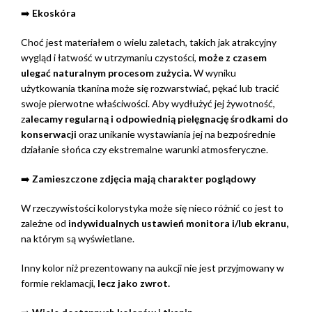
➡️
Ekoskóra
Choć jest materiałem o wielu zaletach, takich jak atrakcyjny
wygląd i łatwość w utrzymaniu czystości,
może z czasem
ulegać naturalnym procesom zużycia.
W wyniku
użytkowania tkanina może się rozwarstwiać, pękać lub tracić
swoje pierwotne właściwości. Aby wydłużyć jej żywotność,
z
alecamy regularną i odpowiednią pielęgnację środkami do
konserwacji
oraz unikanie wystawiania jej na bezpośrednie
działanie słońca czy ekstremalne warunki atmosferyczne.
➡️
Zamieszczone zdjęcia mają charakter poglądowy
W rzeczywistości kolorystyka może się nieco różnić co jest to
zależne od
indywidualnych ustawień monitora i/lub ekranu,
na którym są wyświetlane.
Inny kolor niż prezentowany na aukcji nie jest przyjmowany w
formie reklamacji,
lecz jako zwrot.