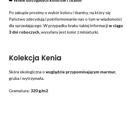
➡️
Wiele dostępnych kolorów i tkanin
Po zakupie prosimy o wybór koloru i tkaniny, na który się
Państwo zdecydują i poinformowanie nas o tym w wiadomości
dla sprzedającego. W przypadku braku takiej informacji
w ciągu
3 dni roboczych,
wysyłany jest kolor z miniaturki.
Kolekcja Kenia
Skóra ekologiczna o
wyglądzie przypominającym marmur
,
gruba i wytrzymała.
Gramatura:
320 g/m2
Skład:
35% Poliester, 65% Poliuretan
Ścieralność:
45 000 cykli