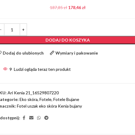
187,85
zł
178,46
zł
DODAJ DO KOSZYKA
Dodaj do ulubionych
Wymiary i pakowanie
9
Ludzi ogląda teraz ten produkt
KU:
Ari Kenia 21_16529807220
ategorie:
Eko skóra
,
Fotele
,
Fotele Bujane
nacznik:
Fotel uszak eko skóra Kenia bujany
dostępnij: