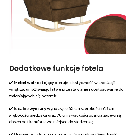
Dodatkowe funkcje fotela
✔️
M
ebel wolnostojący
oferuje elastyczność w aranżacji
wnętrza, umożliwiając łatwe przestawianie i dostosowanie do
zmieniających się potrzeb;
✔️
Idealne wymiary
wynoszące 53 cm szerokości i 63 cm
głębokości siedziska oraz 70 cm wysokości oparcia zapewnią
obszerne i komfortowe miejsce do siedzenia;
✔️
Drewniana klejona rama
znacząco podnosi żywotność