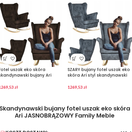
Fotel uszak eko skóra
SZARY bujany fotel uszak eko
skandynawski bujany Ari
skóra Ari styl skandynawski
CIEMNOBRĄZOWY Family Meble
Family Meble
1269,53
zł
1269,53
zł
Skandynawski bujany fotel uszak eko skóra
Ari JASNOBRĄZOWY Family Meble