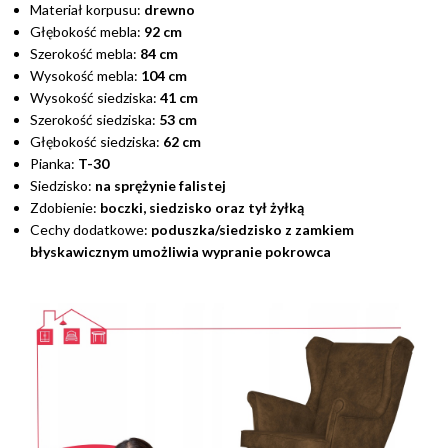
Materiał korpusu:
drewno
Głębokość mebla:
92 cm
Szerokość mebla:
84 cm
Wysokość mebla:
104 cm
Wysokość siedziska:
41 cm
Szerokość siedziska:
53 cm
Głębokość siedziska:
62 cm
Pianka:
T-30
Siedzisko:
na sprężynie falistej
Zdobienie:
boczki, siedzisko oraz tył żyłką
Cechy dodatkowe:
poduszka/siedzisko z zamkiem
błyskawicznym umożliwia wypranie pokrowca