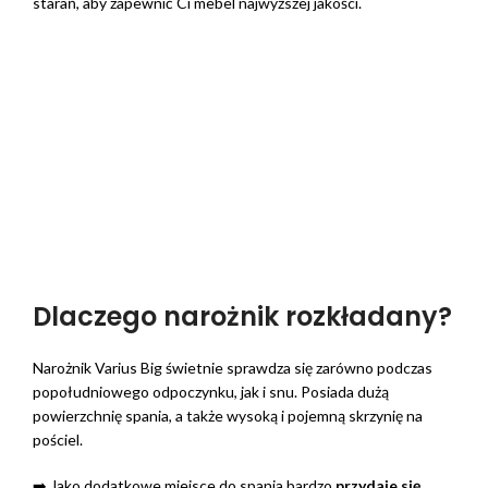
starań, aby zapewnić Ci mebel najwyższej jakości.
Dlaczego narożnik rozkładany?
Narożnik Varius Big świetnie sprawdza się zarówno podczas
popołudniowego odpoczynku, jak i snu. Posiada dużą
powierzchnię spania, a także wysoką i pojemną skrzynię na
pościel.
➡️ Jako dodatkowe miejsce do spania bardzo
przydaje się