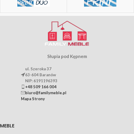
Słupia pod Kępnem
ul. Szeroka 37
63-604 Baranów
NIP: 6191196393
+48 509 166 004
biuro@familymeble.pl
Mapa Strony
MEBLE