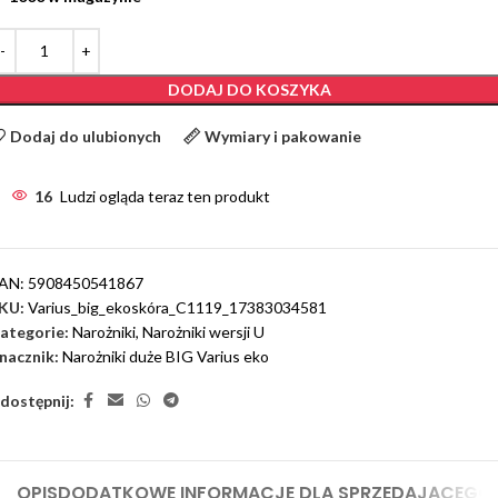
DODAJ DO KOSZYKA
Dodaj do ulubionych
Wymiary i pakowanie
16
Ludzi ogląda teraz ten produkt
AN:
5908450541867
KU:
Varius_big_ekoskóra_C1119_17383034581
ategorie:
Narożniki
,
Narożniki wersji U
nacznik:
Narożniki duże BIG Varius eko
dostępnij:
OPIS
DODATKOWE INFORMACJE DLA SPRZEDAJĄCEGO