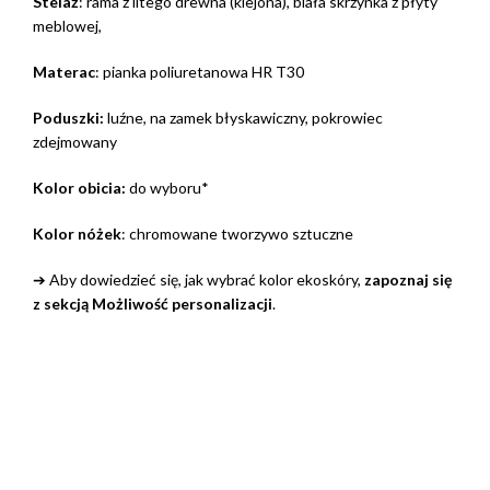
Stelaż
: rama z litego drewna (klejona), biała skrzynka z płyty
meblowej,
Materac
: pianka poliuretanowa HR T30
Poduszki:
luźne, na zamek błyskawiczny, pokrowiec
zdejmowany
Kolor obicia:
do wyboru*
Kolor nóżek
: chromowane tworzywo sztuczne
➔ Aby dowiedzieć się, jak wybrać kolor ekoskóry,
zapoznaj się
z sekcją Możliwość personalizacji
.