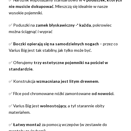
nie musicie dokupować
. Mieszczą się idealnie w nasze
wysokie pojemniki.
✅ Poduszki na
zamek błyskawiczny -* każda
, pokrowiec
można ściągnąć i wyprać
✅
Boczki opierają się na samodzielnych nogach
– przez co
Varius Big jest tak stabilny, jak tylko może być.
✅ Oferujemy
trzy estetyczne pojemniki na pościel w
standardzie
.
✅ Konstrukcja
wzmacniana jest litym drewnem
.
✅ Filce pod chromowane nóżki zamontowane
od nowości
.
✅ Varius Big jest
wolnostojący
, a tył starannie obity
materiałem.
✅
Łatwy montaż
za pomocą wczepów (w zestawie do
montażu ze śrubami).