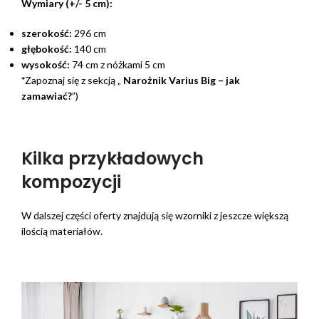
Wymiary (+/- 5 cm):
szerokość:
296 cm
głębokość:
140 cm
wysokość:
74 cm z nóżkami 5 cm
*
Zapoznaj się z sekcją „
Narożnik Varius Big – jak
zamawiać?
”)
Kilka przykładowych
kompozycji
W dalszej części oferty znajdują się wzorniki z jeszcze większą
ilością materiałów.