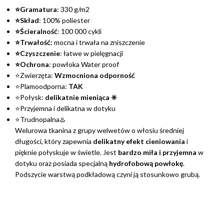
⭐Gramatura
: 330 g/m2
⭐Skład
: 100% poliester
⭐Ścieralność
: 100 000 cykli
⭐Trwałość:
mocna i trwała na zniszczenie
⭐Czyszczenie
: łatwe w pielęgnacji
⭐Ochrona
: powłoka Water proof
⭐Zwierzęta:
Wzmocniona odporność
⭐Plamoodporna:
TAK
⭐Połysk:
delikatnie mieniąca ✳️
⭐Przyjemna i delikatna w dotyku
⭐Trudnopalna♨️
Welurowa tkanina z grupy welwetów o włosiu średniej
długości, który zapewnia
delikatny efekt cieniowania
i
pięknie połyskuje w świetle. Jest
bardzo miła i przyjemna
w
dotyku oraz posiada specjalną
hydrofobową powłokę
.
Podszycie warstwą podkładową czyni ją stosunkowo grubą.