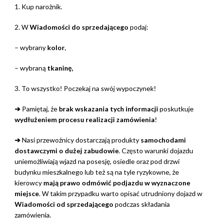
1. Kup narożnik.
2. W
Wiadomości do sprzedającego
podaj:
– wybrany
kolor
,
– wybraną
tkaninę,
3. To wszystko! Poczekaj na swój wypoczynek!
➔
Pamiętaj, że
brak wskazania tych informacji
poskutkuje
wydłużeniem procesu realizacji zamówienia
!
➔
Nasi przewoźnicy dostarczają produkty
samochodami
dostawczymi o dużej zabudowie
. Często warunki dojazdu
uniemożliwiają wjazd na posesję, osiedle oraz pod drzwi
budynku mieszkalnego lub też są na tyle ryzykowne, że
kierowcy
mają prawo odmówić podjazdu w wyznaczone
miejsce
. W takim przypadku warto opisać utrudniony dojazd w
Wiadomości od sprzedającego
podczas składania
zamówienia.