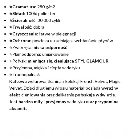
⭐Gramatura
: 280 g/m2
⭐Skład
: 100% poliester
⭐Ścieralność
: 30 000 cykli
⭐Trwałość:
dobra
⭐Czyszczenie
: łatwe w pielęgnacji
⭐Ochrona
: powłoka utrudniająca wchłanianie płynów
⭐Zwierzęta:
niska odporność
⭐Plamoodporna: umiarkowanie
⭐Połysk:
mieniąca się, cieniująca STYL GLAMOUR
⭐Przyjemna, miękka i ciepła w dotyku
⭐Trudnopalna♨️
Kultowa
welurowa tkanina z kolekcji French Velvet, Magic
Velvet. Dzięki długiemu włosiu materiał posiada
wyraźny
efekt cieniowania
oraz delikatnie
połyskuje w świetle
.
Jest
bardzo miły i przyjemny
w dotyku oraz
przypomina
aksamit
.