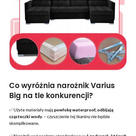
Co wyróżnia narożnik Varius
Big na tle konkurencji?
✅ Użyte materiały mają
powłokę waterproof, odbijają
cząsteczki wody
. – czyszczenie tej tkaniny nie będzie
skomplikowane.
✅ Narożnik wyposażamy standardowo w 4
poduszek, których