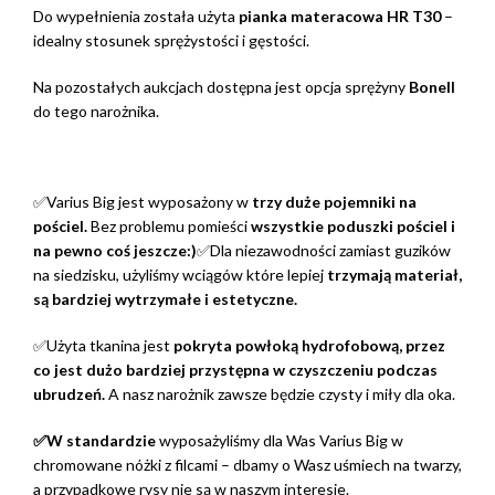
Do wypełnienia została użyta
pianka materacowa HR T30
–
idealny stosunek sprężystości i gęstości.
Na pozostałych aukcjach dostępna jest opcja sprężyny
Bonell
do tego narożnika.
✅Varius Big jest wyposażony w
trzy duże pojemniki na
pościel.
Bez problemu pomieści
wszystkie poduszki pościel i
na pewno coś jeszcze:)
✅Dla niezawodności zamiast guzików
na siedzisku, użyliśmy wciągów które lepiej
trzymają materiał,
są bardziej wytrzymałe i estetyczne.
✅Użyta tkanina jest
pokryta powłoką hydrofobową, przez
co jest dużo bardziej przystępna w czyszczeniu podczas
ubrudzeń.
A nasz narożnik zawsze będzie czysty i miły dla oka.
✅W standardzie
wyposażyliśmy dla Was Varius Big w
chromowane nóżki z filcami – dbamy o Wasz uśmiech na twarzy,
a przypadkowe rysy nie są w naszym interesie.