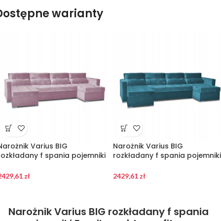
Dostępne warianty
Narożnik Varius BIG
Narożnik Varius BIG
rozkładany f spania pojemniki
rozkładany f spania pojemniki
Family meble pudrowy róż
Family meble morski
2429,61
zł
2429,61
zł
Narożnik Varius BIG rozkładany f spania