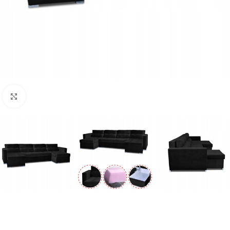
Naciśnij aby powiększyć