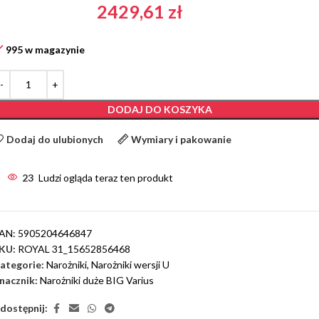
2429,61
zł
995 w magazynie
DODAJ DO KOSZYKA
Dodaj do ulubionych
Wymiary i pakowanie
23
Ludzi ogląda teraz ten produkt
AN:
5905204646847
KU:
ROYAL 31_15652856468
ategorie:
Narożniki
,
Narożniki wersji U
nacznik:
Narożniki duże BIG Varius
dostępnij: