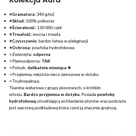
⭐Gramatura
: 340 g/m2
⭐Skład
: 100% poliester
⭐Ścieralność
: 130 000 cykli
⭐Trwałość:
mocna i trwała
⭐Czyszczenie
: bardzo łatwa w pielęgnacji
⭐Ochrona
: powłoka hydrofobowa
⭐Zwierzęta:
odporna
⭐Plamoodporna:
TAK
⭐Połysk:
delikatnie mieniąca ✳️
⭐Przyjemna, mięsista nieco zamszowa w dotyku
⭐Trudnopalna♨️
Tkanina welurowa z grupy pluszowych, o krótkim
włosiu.
Bardzo przyjemna w dotyku
. Posiada
powłokę
hydrofobową
utrudniającą wchłanianie płynów oraz podszyta
jest warstwą podkładową która czyni ją znacznie grubszą.