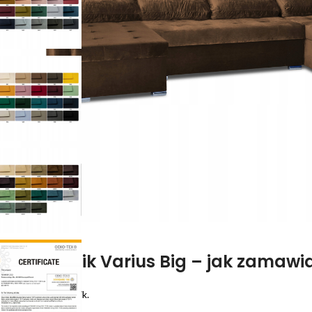
Narożnik Varius Big – jak zamawi
1. Kup narożnik.