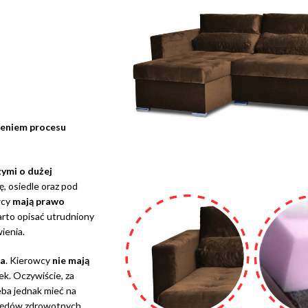
eniem procesu
ymi o dużej
ę, osiedle oraz pod
wcy
mają prawo
arto opisać utrudniony
ienia.
ka
. Kierowcy
nie mają
ek. Oczywiście, za
ba jednak mieć na
ględów zdrowotnych.