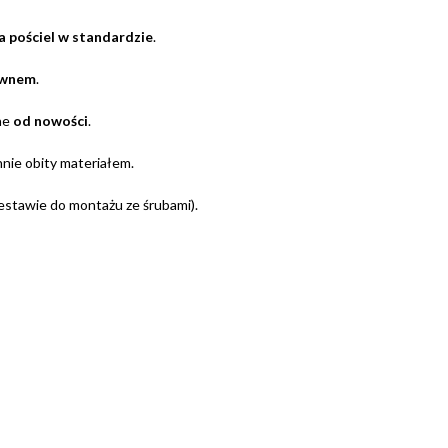
a pościel w standardzie
.
ewnem
.
ne
od nowości
.
annie obity materiałem.
stawie do montażu ze śrubami).