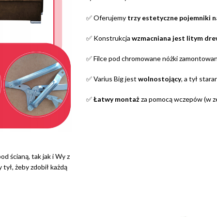
✅ Oferujemy
trzy estetyczne pojemniki n
✅ Konstrukcja
wzmacniana jest litym dr
✅ Filce pod chromowane nóżki zamontowa
✅ Varius Big jest
wolnostojący
, a tył star
✅
Łatwy montaż
za pomocą wczepów (w ze
d ścianą, tak jak i Wy z
tył, żeby zdobił każdą