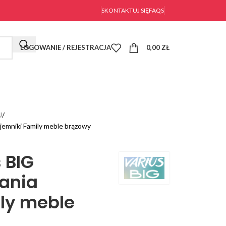
SKONTAKTUJ SIĘ
FAQS
LOGOWANIE / REJESTRACJA
0,00
ZŁ
U
ojemniki Family meble brązowy
 BIG
pania
ly meble