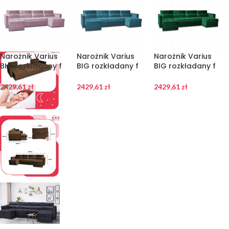
Narożnik Varius
Narożnik Varius
Narożnik Varius
BIG rozkładany f
BIG rozkładany f
BIG rozkładany f
spania pojemniki
spania pojemniki
spania pojemniki
Family meble
Family meble
Family meble
2429,61
zł
2429,61
zł
2429,61
zł
pudrowy róż
morski
zieleń