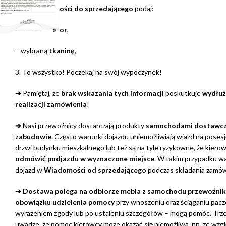
2. W
Wiadomości do sprzedającego
podaj:
– wybrany
kolor
,
– wybraną
tkaninę,
3. To wszystko! Poczekaj na swój wypoczynek!
➔
Pamiętaj, że
brak wskazania tych informacji
poskutkuje
wydłuż
realizacji zamówienia
!
➔
Nasi przewoźnicy dostarczają produkty
samochodami dostawcz
zabudowie
. Często warunki dojazdu uniemożliwiają wjazd na posesj
drzwi budynku mieszkalnego lub też są na tyle ryzykowne, że kiero
odmówić podjazdu w wyznaczone miejsce
. W takim przypadku w
dojazd w
Wiadomości od sprzedającego
podczas składania zamów
➔ Dostawa polega na odbiorze mebla z samochodu przewoźni
obowiązku udzielenia pomocy
przy wnoszeniu oraz ściąganiu pacz
wyrażeniem zgody lub po ustaleniu szczegółów – mogą pomóc. Trze
uwadze, że pomoc kierowcy może okazać się niemożliwa, np. ze wz