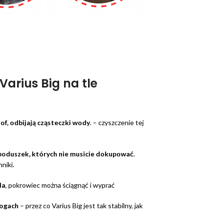
Varius Big na tle
f, odbijają cząsteczki wody
. – czyszczenie tej
oduszek, których nie musicie dokupować
.
niki.
da
, pokrowiec można ściągnąć i wyprać
nogach
– przez co Varius Big jest tak stabilny, jak