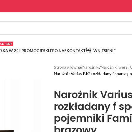
OD RĘKI !
ŁKA W 24H
PROMOCJE
SKLEP
O NAS
KONTAKT
WNIESIENIE
Strona główna
Narożniki
Narożniki wersji 
Narożnik Varius BIG rozkładany f spania p
Narożnik Varius
rozkładany f s
pojemniki Fami
brązowy