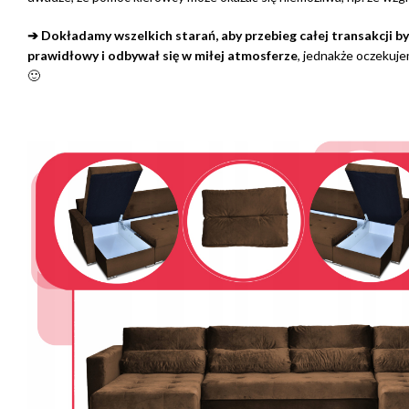
➔ Dokładamy wszelkich starań, aby przebieg całej transakcji był
prawidłowy i odbywał się w miłej atmosferze
, jednakże oczekuje
🙂