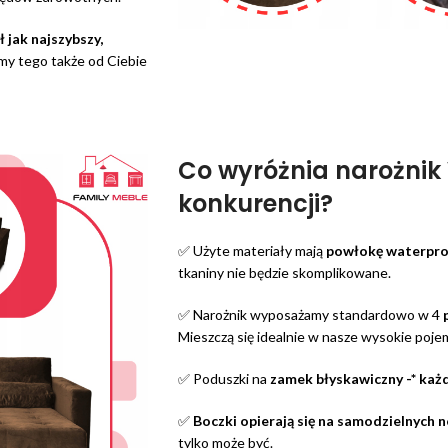
 jak najszybszy,
my tego także od Ciebie
Co wyróżnia narożnik 
konkurencji?
✅ Użyte materiały mają
powłokę waterproo
tkaniny nie będzie skomplikowane.
✅ Narożnik wyposażamy standardowo w 4
p
Mieszczą się idealnie w nasze wysokie pojem
✅ Poduszki na
zamek błyskawiczny -* każ
✅
Boczki opierają się na samodzielnych 
tylko może być.