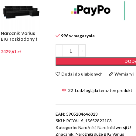
Narożnik Varius
Narożnik Varius
Narożnik Varius
996 w magazynie
BIG rozkładany f
BIG rozkładany f
BIG rozkładany f
spania pojemniki
spania pojemniki
spania pojemniki
Family meble
Family meble
Family meble
2429,61
zł
2429,61
zł
2429,61
zł
grafitowy
niebieski
czarny
DODA
Dodaj do ulubionych
Wymiary i
22
Ludzi ogląda teraz ten produkt
EAN:
5905204646823
SKU:
ROYAL 6_15652822103
Kategorie:
Narożniki
,
Narożniki wersji U
Znacznik:
Narożniki duże BIG Varius