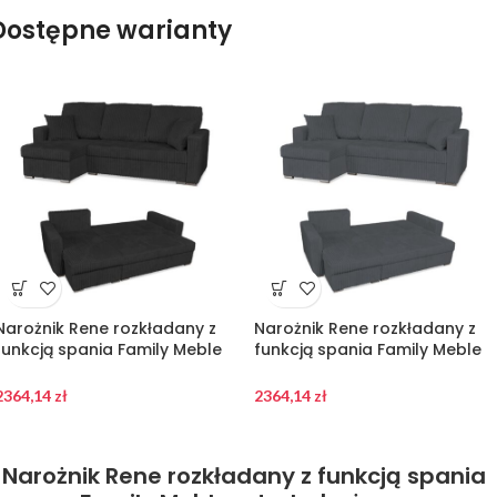
Dostępne warianty
Narożnik Rene rozkładany z
Narożnik Rene rozkładany z
funkcją spania Family Meble
funkcją spania Family Meble
sztruks czarny
sztruks ciemny szary
2364,14
zł
2364,14
zł
Narożnik Rene rozkładany z funkcją spania