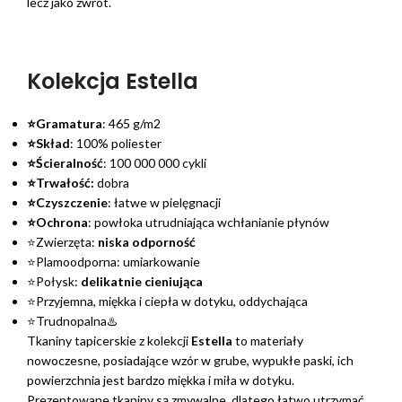
lecz jako zwrot.
Kolekcja Estella
⭐Gramatura
: 465 g/m2
⭐Skład
: 100% poliester
⭐Ścieralność
: 100 000 000 cykli
⭐Trwałość:
dobra
⭐Czyszczenie
: łatwe w pielęgnacji
⭐Ochrona
: powłoka utrudniająca wchłanianie płynów
⭐Zwierzęta:
niska odporność
⭐Plamoodporna: umiarkowanie
⭐Połysk:
delikatnie cieniująca
⭐Przyjemna, miękka i ciepła w dotyku, oddychająca
⭐Trudnopalna♨️
Tkaniny tapicerskie z kolekcji
Estella
to materiały
nowoczesne, posiadające wzór w grube, wypukłe paski, ich
powierzchnia jest bardzo miękka i miła w dotyku.
Prezentowane tkaniny są zmywalne, dlatego łatwo utrzymać