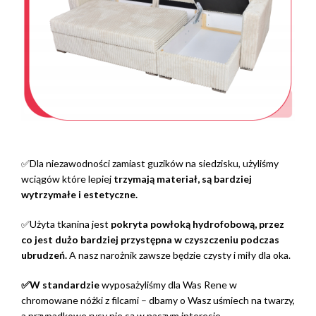
✅Dla niezawodności zamiast guzików na siedzisku, użyliśmy
wciągów które lepiej
trzymają materiał, są bardziej
wytrzymałe i estetyczne.
✅Użyta tkanina jest
pokryta powłoką hydrofobową, przez
co jest dużo bardziej przystępna w czyszczeniu podczas
ubrudzeń.
A nasz narożnik zawsze będzie czysty i miły dla oka.
✅W standardzie
wyposażyliśmy dla Was Rene w
chromowane nóżki z filcami – dbamy o Wasz uśmiech na twarzy,
a przypadkowe rysy nie są w naszym interesie.