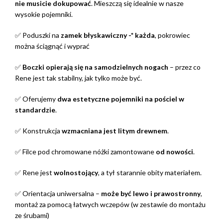
nie musicie dokupować
. Mieszczą się idealnie w nasze
wysokie pojemniki.
✅ Poduszki na
zamek błyskawiczny -* każda
, pokrowiec
można ściągnąć i wyprać
✅
Boczki opierają się na samodzielnych nogach
– przez co
Rene jest tak stabilny, jak tylko może być.
✅ Oferujemy
dwa estetyczne pojemniki na pościel w
standardzie
.
✅ Konstrukcja
wzmacniana jest litym drewnem
.
✅ Filce pod chromowane nóżki zamontowane
od nowości
.
✅ Rene jest
wolnostojący
, a tył starannie obity materiałem.
✅ Orientacja uniwersalna –
może być lewo i prawostronny
,
montaż za pomocą łatwych wczepów (w zestawie do montażu
ze śrubami)