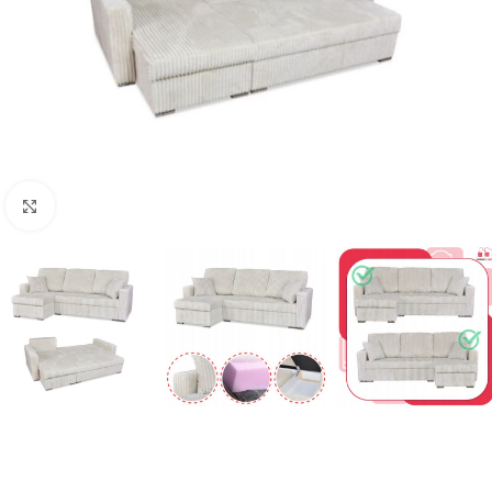
Naciśnij aby powiększyć