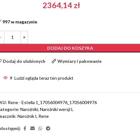
2364,14
zł
997 w magazynie
DODAJ DO KOSZYKA
Dodaj do ulubionych
Wymiary i pakowanie
9
Ludzi ogląda teraz ten produkt
KU:
Rene - Estella 1_17056004976_17056004976
ategorie:
Narożniki
,
Narożniki wersji L
nacznik:
Narożnik L Rene
dostępnij: