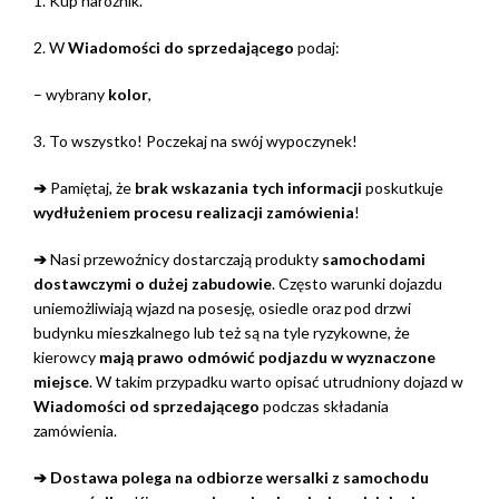
1. Kup narożnik.
2. W
Wiadomości do sprzedającego
podaj:
– wybrany
kolor
,
3. To wszystko! Poczekaj na swój wypoczynek!
➔
Pamiętaj, że
brak wskazania tych informacji
poskutkuje
wydłużeniem procesu realizacji zamówienia
!
➔
Nasi przewoźnicy dostarczają produkty
samochodami
dostawczymi o dużej zabudowie
. Często warunki dojazdu
uniemożliwiają wjazd na posesję, osiedle oraz pod drzwi
budynku mieszkalnego lub też są na tyle ryzykowne, że
kierowcy
mają prawo odmówić podjazdu w wyznaczone
miejsce
. W takim przypadku warto opisać utrudniony dojazd w
Wiadomości od sprzedającego
podczas składania
zamówienia.
➔ Dostawa polega na odbiorze wersalki z samochodu