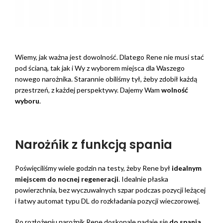
Wiemy, jak ważna jest dowolność. Dlatego Rene nie musi stać
pod ścianą, tak jak i Wy z wyborem miejsca dla Waszego
nowego narożnika. Starannie obiliśmy tył, żeby zdobił każdą
przestrzeń, z każdej perspektywy. Dajemy Wam
wolność
wyboru
.
Narożńik z funkcją spania
Poświęciliśmy wiele godzin na testy, żeby Rene był
idealnym
miejscem do nocnej regeneracji
. Idealnie płaska
powierzchnia, bez wyczuwalnych szpar podczas pozycji leżącej
i łatwy automat typu DL do rozkładania pozycji wieczorowej.
Po rozłożeniu narożnik Rene doskonale nadaje się
do spania
.