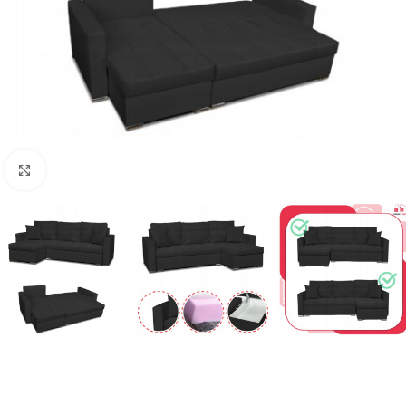
Naciśnij aby powiększyć