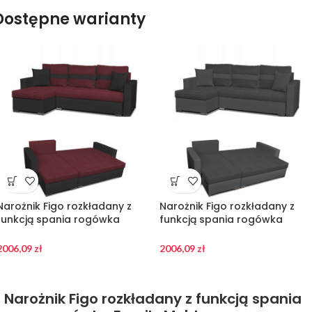
Dostępne warianty
Narożnik Figo rozkładany z
Narożnik Figo rozkładany z
funkcją spania rogówka
funkcją spania rogówka
Family Meble czarny bordo
Family Meble szaro szary
2006,09
zł
2006,09
zł
Narożnik Figo rozkładany z funkcją spania