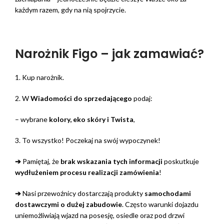
każdym razem, gdy na nią spojrzycie.
Narożnik Figo – jak zamawiać?
1. Kup narożnik.
2. W
Wiadomości do sprzedającego
podaj:
– wybrane
kolory, eko skóry i Twista
,
3. To wszystko! Poczekaj na swój wypoczynek!
➔
Pamiętaj, że
brak wskazania tych informacji
poskutkuje
wydłużeniem procesu realizacji zamówienia
!
➔
Nasi przewoźnicy dostarczają produkty
samochodami
dostawczymi o dużej zabudowie
. Często warunki dojazdu
uniemożliwiają wjazd na posesję, osiedle oraz pod drzwi