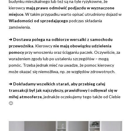
budynku mieszkalnego lub też są na tyle ryzykowne, że
kierowcy
mają prawo odmówić podjazdu w wyznaczone
miejsce
. W takim przypadku warto opisać utrudniony dojazd w
Wiadomości od sprzedającego
podczas składania
zamówienia.
➔ Dostawa polega na odbiorze wersalki z samochodu
przewoźnika
. Kierowcy
nie mają obowiązku udzielenia
pomocy
przy wnoszeniu oraz ściąganiu paczek. Oczywiście, za
wyrażeniem zgody lub po ustaleniu szczegółów – mogą
pomóc. Trzeba jednak mieć na uwadze, że pomoc kierowcy
może okazać się niemożliwa, np. ze względów zdrowotnych.
➔ Dokładamy wszelkich starań, aby przebieg całej
transakcji był jak najszybszy, prawidłowy i odbywał się w
miłej atmosferze
, jednakże oczekujemy tego także od Ciebie
🙂