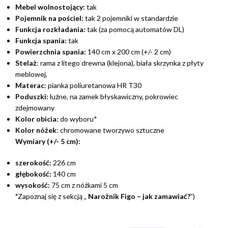
Mebel wolnostojący:
tak
Pojemnik na pościel:
tak 2 pojemniki w standardzie
Funkcja rozkładania:
tak (za pomocą automatów DL)
Funkcja spania:
tak
Powierzchnia spania:
140 cm x 200 cm (+/- 2 cm)
Stelaż
: rama z litego drewna (klejona), biała skrzynka z płyty
meblowej,
Materac
: pianka poliuretanowa HR T30
Poduszki:
luźne, na zamek błyskawiczny, pokrowiec
zdejmowany
Kolor obicia:
do wyboru*
Kolor nóżek
: chromowane tworzywo sztuczne
Wymiary (+/- 5 cm):
szerokość:
226 cm
głębokość:
140 cm
wysokość:
75 cm z nóżkami 5 cm
*
Zapoznaj się z sekcją „
Narożnik Figo – jak zamawiać?
”)