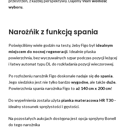
przestrzeń, z każdej perspektywy. Dajemy Wam
wolność
wyboru
.
Narożńik z funkcją spania
Poświęciliśmy wiele godzin na testy, żeby Figo był
idealnym
miejscem do nocnej regeneracji
. Idealnie płaska
powierzchnia, bez wyczuwalnych szpar podczas pozycji leżącej
i łatwy automat typu DL do rozkładania pozycji wieczorowej.
Po rozłożeniu narożnik Figo doskonale nadaje się
do spania
.
Jego siedzisko jest nie tylko bardzo
wygodne
, ale także
duże
.
Powierzchnia spania narożnika Figo to
aż 140 cm x 200 cm
!
Do wypełnienia została użyta
pianka materacowa HR T30
–
idealny stosunek sprężystości i gęstości.
Na pozostałych aukcjach dostępna jest opcja sprężyny Bonell
do tego narożnika