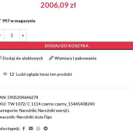
2006,09
zł
997 w magazynie
DODAJ DO KOSZYKA
Dodaj do ulubionych
Wymiary i pakowanie
12
Ludzi ogląda teraz ten produkt
AN:
5905204646274
KU:
TW 1072/ C 1114 czarno czarny_15445408240
ategorie:
Narożniki
,
Narożniki wersji L
nacznik:
Narożniki duże Figo
dostępnij: