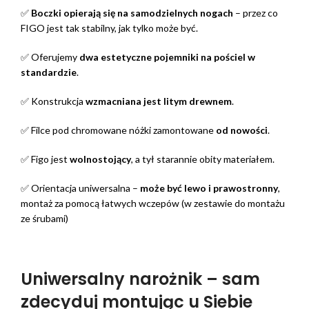
✅
Boczki opierają się na samodzielnych nogach
– przez co
FIGO jest tak stabilny, jak tylko może być.
✅ Oferujemy
dwa estetyczne pojemniki na pościel w
standardzie
.
✅ Konstrukcja
wzmacniana jest litym drewnem
.
✅ Filce pod chromowane nóżki zamontowane
od nowości
.
✅ Figo jest
wolnostojący
, a tył starannie obity materiałem.
✅ Orientacja uniwersalna –
może być lewo i prawostronny
,
montaż za pomocą łatwych wczepów (w zestawie do montażu
ze śrubami)
Uniwersalny narożnik – sam
zdecyduj montując u Siebie