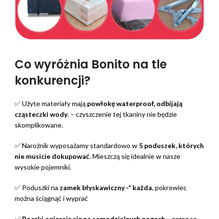
Co wyróżnia Bonito na tle
konkurencji?
✅ Użyte materiały mają
powłokę waterproof, odbijają
cząsteczki wody
. – czyszczenie tej tkaniny nie będzie
skomplikowane.
✅ Narożnik wyposażamy standardowo w
5 poduszek, których
nie musicie dokupować
. Mieszczą się idealnie w nasze
wysokie pojemniki.
✅ Poduszki na
zamek błyskawiczny -* każda
, pokrowiec
można ściągnąć i wyprać
✅
Boczki opierają się na samodzielnych nogach
– przez co