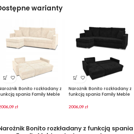
Dostępne warianty
Narożnik Bonito rozkładany z
Narożnik Bonito rozkładany z
funkcją spania Family Meble
funkcją spania Family Meble
sztruks beżowy
sztruks czarny
2006,09
zł
2006,09
zł
Narożnik Bonito rozkładany z funkcją spania