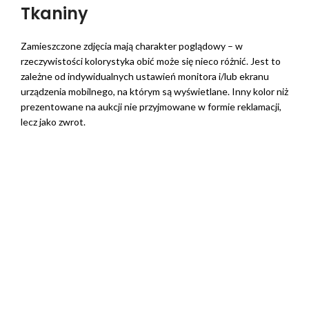
Tkaniny
Zamieszczone zdjęcia mają charakter poglądowy – w
rzeczywistości kolorystyka obić może się nieco różnić. Jest to
zależne od indywidualnych ustawień monitora i/lub ekranu
urządzenia mobilnego, na którym są wyświetlane. Inny kolor niż
prezentowane na aukcji nie przyjmowane w formie reklamacji,
lecz jako zwrot.
Kolekcja Anafi
⭐Gramatura
: 450 g/m2
⭐Skład
: 100% poliester
⭐Ścieralność
: 60 000 cykli
⭐Trwałość:
dobra
⭐Czyszczenie
: łatwe w pielęgnacji
⭐Ochrona
: powłoka utrudniająca wchłanianie płynów
⭐Zwierzęta:
niska odporność