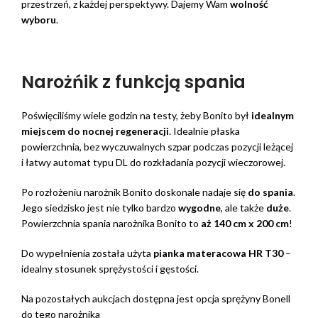
przestrzeń, z każdej perspektywy. Dajemy Wam
wolność
wyboru
.
Narożńik z funkcją spania
Poświęciliśmy wiele godzin na testy, żeby Bonito był
idealnym
miejscem do nocnej regeneracji
. Idealnie płaska
powierzchnia, bez wyczuwalnych szpar podczas pozycji leżącej
i łatwy automat typu DL do rozkładania pozycji wieczorowej.
Po rozłożeniu narożnik Bonito doskonale nadaje się
do spania
.
Jego siedzisko jest nie tylko bardzo
wygodne
, ale także
duże
.
Powierzchnia spania narożnika Bonito to
aż 140 cm x 200 cm
!
Do wypełnienia została użyta
pianka materacowa HR T30
–
idealny stosunek sprężystości i gęstości.
Na pozostałych aukcjach dostępna jest opcja sprężyny Bonell
do tego narożnika