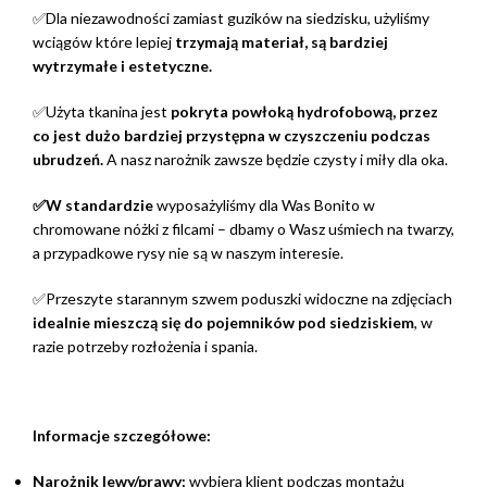
✅Dla niezawodności zamiast guzików na siedzisku, użyliśmy
wciągów które lepiej
trzymają materiał, są bardziej
wytrzymałe i estetyczne.
✅Użyta tkanina jest
pokryta powłoką hydrofobową, przez
co jest dużo bardziej przystępna w czyszczeniu podczas
ubrudzeń.
A nasz narożnik zawsze będzie czysty i miły dla oka.
✅W standardzie
wyposażyliśmy dla Was Bonito w
chromowane nóżki z filcami – dbamy o Wasz uśmiech na twarzy,
a przypadkowe rysy nie są w naszym interesie.
✅Przeszyte starannym szwem poduszki widoczne na zdjęciach
idealnie mieszczą się do pojemników pod siedziskiem
, w
razie potrzeby rozłożenia i spania.
Informacje szczegółowe:
Narożnik lewy/prawy:
wybiera klient podczas montażu