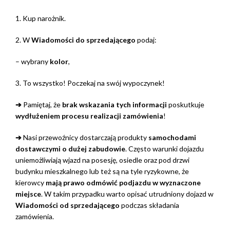
1. Kup narożnik.
2. W
Wiadomości do sprzedającego
podaj:
– wybrany
kolor
,
3. To wszystko! Poczekaj na swój wypoczynek!
➔
Pamiętaj, że
brak wskazania tych informacji
poskutkuje
wydłużeniem procesu realizacji zamówienia
!
➔
Nasi przewoźnicy dostarczają produkty
samochodami
dostawczymi o dużej zabudowie
. Często warunki dojazdu
uniemożliwiają wjazd na posesję, osiedle oraz pod drzwi
budynku mieszkalnego lub też są na tyle ryzykowne, że
kierowcy
mają prawo odmówić podjazdu w wyznaczone
miejsce
. W takim przypadku warto opisać utrudniony dojazd w
Wiadomości od sprzedającego
podczas składania
zamówienia.