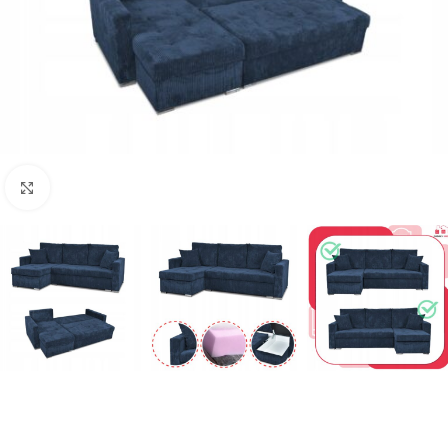
Naciśnij aby powiększyć