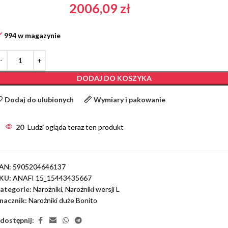
2006,09
zł
994 w magazynie
DODAJ DO KOSZYKA
Dodaj do ulubionych
Wymiary i pakowanie
20
Ludzi ogląda teraz ten produkt
AN:
5905204646137
KU:
ANAFI 15_15443435667
ategorie:
Narożniki
,
Narożniki wersji L
nacznik:
Narożniki duże Bonito
dostępnij: