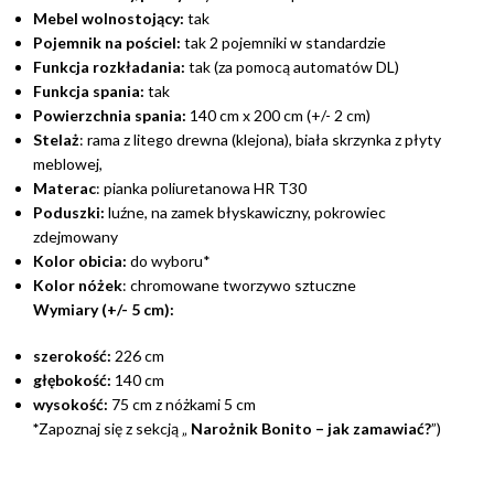
Mebel wolnostojący:
tak
Pojemnik na pościel:
tak 2 pojemniki w standardzie
Funkcja rozkładania:
tak (za pomocą automatów DL)
Funkcja spania:
tak
Powierzchnia spania:
140 cm x 200 cm (+/- 2 cm)
Stelaż
: rama z litego drewna (klejona), biała skrzynka z płyty
meblowej,
Materac
: pianka poliuretanowa HR T30
Poduszki:
luźne, na zamek błyskawiczny, pokrowiec
zdejmowany
Kolor obicia:
do wyboru*
Kolor nóżek
: chromowane tworzywo sztuczne
Wymiary (+/- 5 cm):
szerokość:
226 cm
głębokość:
140 cm
wysokość:
75 cm z nóżkami 5 cm
*
Zapoznaj się z sekcją „
Narożnik Bonito – jak zamawiać?
”)