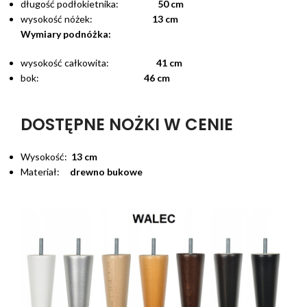
długość podłokietnika:
50 cm
wysokość nóżek:
13 cm
Wymiary podnóżka:
wysokość całkowita:
41 cm
bok:
46 cm
DOSTĘPNE NOŻKI W CENIE
Wysokość:
13 cm
Materiał:
drewno bukowe