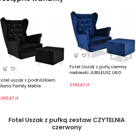
Fotel Uszak z pufą ciemny
niebieski JUBILEUSZ URO
Fotel uszak z podnóżkiem
1142,67
zł
Diana Family Meble
1142,67
zł
Fotel Uszak z pufką zestaw CZYTELNIA
czerwony