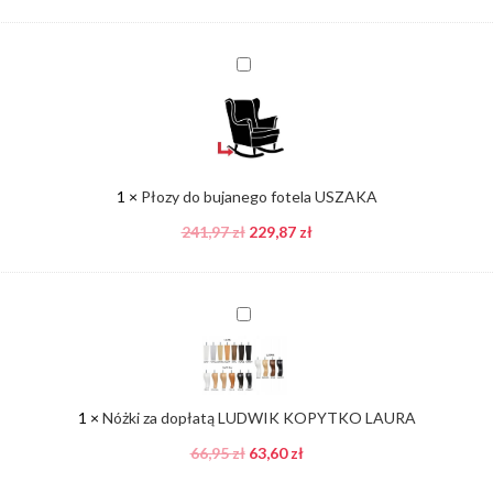
Płozy
do
bujanego
fotela
USZAKA
1
×
Płozy do bujanego fotela USZAKA
241,97
zł
229,87
zł
Nóżki
za
dopłatą
LUDWIK
KOPYTKO
1
×
Nóżki za dopłatą LUDWIK KOPYTKO LAURA
LAURA
66,95
zł
63,60
zł