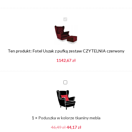
Fotel
Uszak
z
pufką
zestaw
Ten produkt:
Fotel Uszak z pufką zestaw CZYTELNIA czerwony
CZYTELNIA
czerwony
1142,67
zł
Poduszka
w
kolorze
tkaniny
mebla
1
×
Poduszka w kolorze tkaniny mebla
46,49
zł
44,17
zł