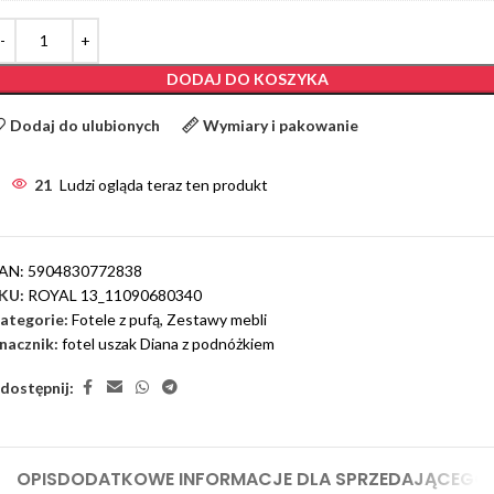
DODAJ DO KOSZYKA
Dodaj do ulubionych
Wymiary i pakowanie
21
Ludzi ogląda teraz ten produkt
AN:
5904830772838
KU:
ROYAL 13_11090680340
ategorie:
Fotele z pufą
,
Zestawy mebli
nacznik:
fotel uszak Diana z podnóżkiem
dostępnij:
OPIS
DODATKOWE INFORMACJE DLA SPRZEDAJĄCEGO