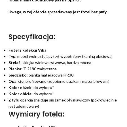
Uwaga, w tej ofercie sprzedawany jest fotel bez pufy.
Specyfikacja:
Fotel z kolekcji Vika
Typ
: mebel wolnostojący (tył wypełniony tkaniną obiciową)
Stelaż
: sklejka wielowarstwowa, bardzo mocna
Pianka
: T-2180 zmiękczana
Siedzisko
: pianka materacowa HR30
Oparcie
: profilowane (zdobienie guzikami materiałowymi)
Kolor nóżek
: do wyboru*
Kolor obicia:
do wyboru*
Z tyłu oparcia znajduje się zamek błyskawiczny (pokrowiec nie
jest zdejmowany)
Wymiary fotela: