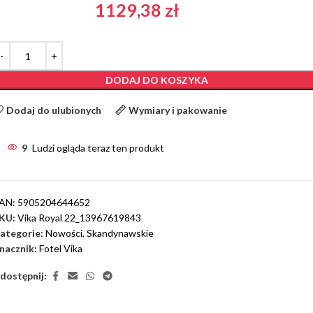
1129,38
zł
DODAJ DO KOSZYKA
Dodaj do ulubionych
Wymiary i pakowanie
9
Ludzi ogląda teraz ten produkt
AN:
5905204644652
KU:
Vika Royal 22_13967619843
ategorie:
Nowości
,
Skandynawskie
nacznik:
Fotel Vika
dostępnij: