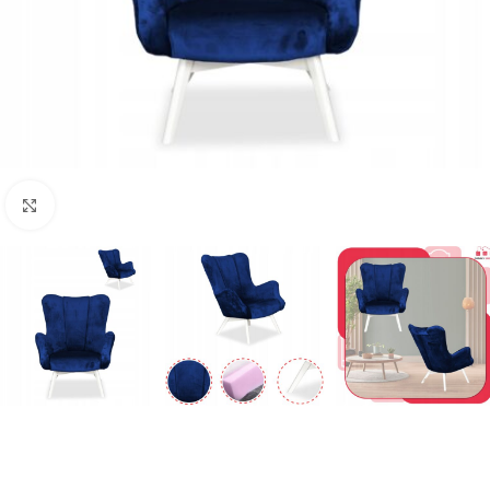
Naciśnij aby powiększyć