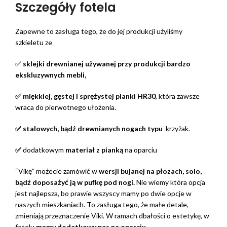
Szczegóły fotela
Zapewne to zasługa tego, że do jej produkcji użyliśmy
szkieletu ze
✅
sklejki drewnianej używanej przy produkcji bardzo
ekskluzywnych mebli,
✅ miękkiej, gęstej i sprężystej pianki HR30
, która zawsze
wraca do pierwotnego ułożenia.
✅ stalowych, bądź drewnianych nogach typu
krzyżak.
✅
dodatkowym
materiał z pianką
na oparciu
“Vikę” możecie zamówić w
wersji bujanej na płozach, solo,
bądź doposażyć ją w pufkę pod nogi.
Nie wiemy która opcja
jest najlepsza, bo prawie wszyscy mamy po dwie opcje w
naszych mieszkaniach. To zasługa tego, że małe detale,
zmieniają przeznaczenie Viki. W ramach dbałości o estetykę, w
fotelu
mamy dodatkowy pas na oparciu