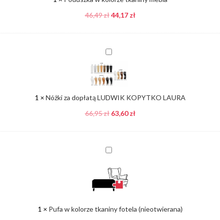
46,49
zł
44,17
zł
Nóżki
za
dopłatą
LUDWIK
KOPYTKO
1
×
Nóżki za dopłatą LUDWIK KOPYTKO LAURA
LAURA
66,95
zł
63,60
zł
Pufa
w
kolorze
tkaniny
fotela
(nieotwierana)
1
×
Pufa w kolorze tkaniny fotela (nieotwierana)