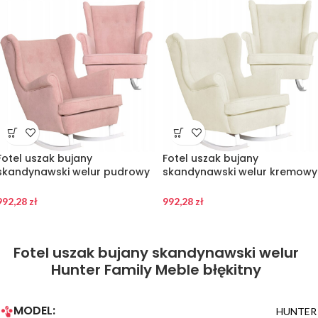
Fotel uszak bujany
Fotel uszak bujany
skandynawski welur pudrowy
skandynawski welur kremowy
Hunter Family Meble różowy
jasny Hunter Family Meble
beżowy
992,28
zł
992,28
zł
Fotel uszak bujany skandynawski welur
Hunter Family Meble błękitny
MODEL:
HUNTER