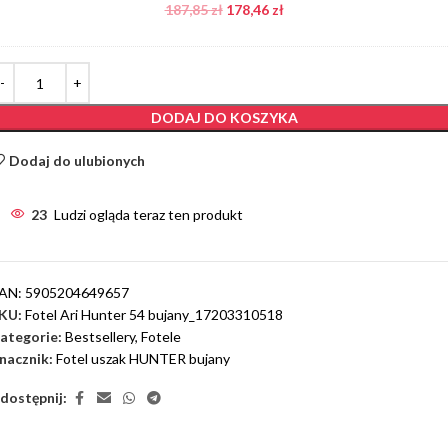
187,85
zł
178,46
zł
DODAJ DO KOSZYKA
Dodaj do ulubionych
23
Ludzi ogląda teraz ten produkt
AN:
5905204649657
KU:
Fotel Ari Hunter 54 bujany_17203310518
ategorie:
Bestsellery
,
Fotele
nacznik:
Fotel uszak HUNTER bujany
dostępnij: