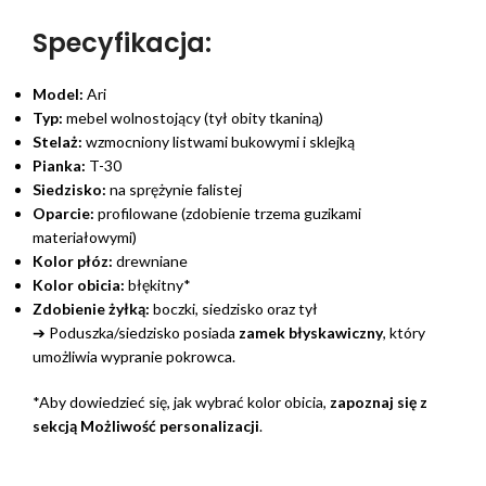
Specyfikacja:
Model:
Ari
Typ:
mebel wolnostojący (tył obity tkaniną)
Stelaż:
wzmocniony listwami bukowymi i sklejką
Pianka:
T-30
Siedzisko:
na sprężynie falistej
Oparcie:
profilowane (zdobienie trzema guzikami
materiałowymi)
Kolor płóz:
drewniane
Kolor obicia:
błękitny*
Zdobienie żyłką:
boczki, siedzisko oraz tył
➔ Poduszka/siedzisko posiada
zamek błyskawiczny
, który
umożliwia wypranie pokrowca.
*Aby dowiedzieć się, jak wybrać kolor obicia,
zapoznaj się z
sekcją Możliwość personalizacji
.