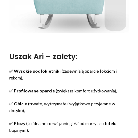
Uszak Ari – zalety:
✅
Wysokie podłokietniki
(zapewniają oparcie łokciom i
rękom),
✅
Profilowane oparcie
(zwiększa komfort użytkowania),
✅
Obicie
(trwałe, wytrzymałe i wyjątkowo przyjemne w
dotyku),
✅
Płozy
(to idealne rozwiązanie, jeśli od marzysz o fotelu
bujanym!).