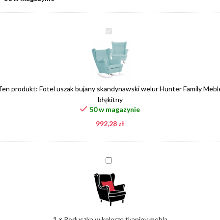
Fotel
uszak
bujany
skandynawski
welur
Hunter
Ten produkt:
Fotel uszak bujany skandynawski welur Hunter Family Mebl
Family
błękitny
Meble
50 w magazynie
błękitny
992,28
zł
Poduszka
w
kolorze
tkaniny
mebla
1
×
Poduszka w kolorze tkaniny mebla