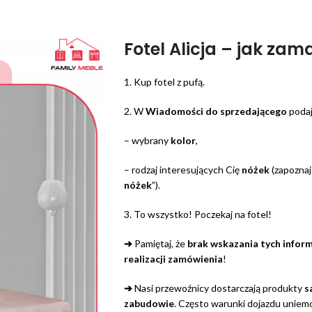
Fotel Alicja – jak za
1. Kup fotel z pufą.
2. W
Wiadomości do sprzedającego
podaj
– wybrany
kolor
,
– rodzaj interesujących Cię
nóżek
(zapoznaj 
nóżek
”).
3. To wszystko! Poczekaj na fotel!
➔
Pamiętaj, że
brak wskazania tych infor
realizacji zamówienia
!
➔
Nasi przewoźnicy dostarczają produkty
s
zabudowie
. Często warunki dojazdu uniemo