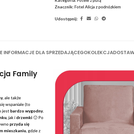
Kategoria:
Fotele z pufą
Znacznik:
Fotel Alicja z podnózkiem
Udostępnij:
 INFORMACJE DLA SPRZEDAJĄCEGO
KOLEKCJA
DOSTA
cja Family
ny
, ale także
się wspaniale (to
 jest
bardzo wygodny
.
nku
, jak i
drzemki
🙂 Po
pewno
przyda się
im mieszkaniu
, gdzie z