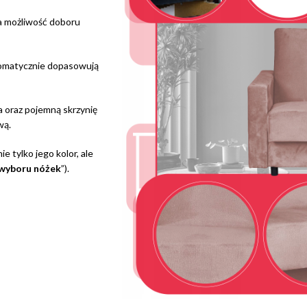
 na możliwość doboru
utomatycznie dopasowują
 oraz pojemną skrzynię
wą.
e tylko jego kolor, ale
 wyboru nóżek
”).