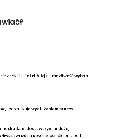
mawiać?
:
się z sekcją „
Fotel Alicja – możliwość wyboru
macji
poskutkuje
wydłużeniem procesu
amochodami dostawczymi o dużej
żliwiają wjazd na posesję, osiedle oraz pod