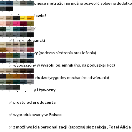
racji
ograniczonego metrażu
nie można pozwolić sobie na dodatkow
✅
pufa w zestawie!
✅
rozkładany
✅ bardzo
elegancki
✅
komfortowy
(podczas siedzenia oraz leżenia)
✅ wyposażony w
wysoki pojemnik
(np. na poduszkę i koc)
✅
łatwy w obsłudze
(wygodny mechanizm otwierania)
✅
wytrzymały i żywotny
✅ prosto
od producenta
✅ wyprodukowany
w Polsce
✅ z
możliwością personalizacji
(zapoznaj się z sekcją „
Fotel Alicja