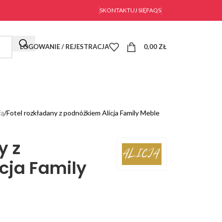
SKONTAKTUJ SIĘ
FAQS
LOGOWANIE / REJESTRACJA
0,00
ZŁ
fą
Fotel rozkładany z podnóżkiem Alicja Family Meble
y z
cja Family