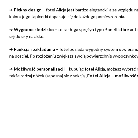
➔
Piękny design
– fotel Alicja jest bardzo elegancki, a ze względu
koloru jego tapicerki dopasuje się do każdego pomieszczenia.
➔
Wygodne siedzisko
– to zasługa sprężyn typu Bonell, które a
się do siły nacisku.
➔
Funkcja rozkładania
– fotel posiada wygodny system otwierania
na pościel. Po rozłożeniu zwiększa swoją powierzchnię wypoczynko
➔
Możliwość personalizacji
– kupując fotel Alicja, możesz wybrać ni
także rodzaj nóżek (zapoznaj się z sekcją „
Fotel Alicja – możliwość