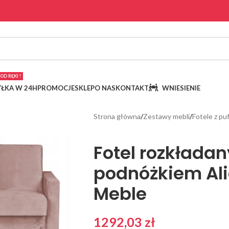
OD RĘKI !
ŁKA W 24H
PROMOCJE
SKLEP
O NAS
KONTAKT
WNIESIENIE
Strona główna
Zestawy mebli
Fotele z pu
Fotel rozkładan
podnóżkiem Ali
Meble
1292,03
zł