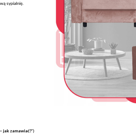
ą sypialnię.
 – jak zamawiać?
”)