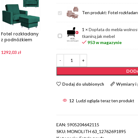
Fotel
Ten produkt:
Fotel rozkładan
rozkładany
z
1
×
Dopłata do mebla wolnost
podnóżkiem
Fotel rozkładany
Fotel rozkładany
Fotel rozkładany
Dopłata
tkaniną jak mebel
z podnóżkiem
z podnóżkiem
z podnóżkiem
Alicja
do
953 w magazynie
Alicja Family
Alicja szary
Alicja morski
Family
mebla
Meble
gabinet
turkus
1292,03
zł
1452,00
zł
1452,00
zł
Meble
wolnostojącego,
tył
tapicerowany
DODA
tą
samą
Dodaj do ulubionych
Wymiary i
tkaniną
jak
12
Ludzi ogląda teraz ten produkt
mebel
EAN:
5905204642115
SKU:
MONOLITH 63_12762691895