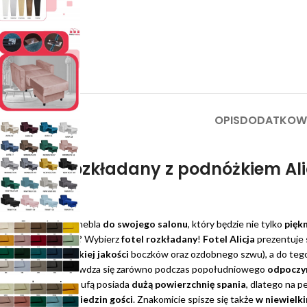
OPIS
DODATKOWE
Fotel rozkładany z podnóżkiem Ali
Meble
Poszukujesz mebla
do swojego salonu
, który będzie nie tylko
pięk
funkcjonalny
? Wybierz
fotel rozkładany
!
Fotel Alicja
prezentuje 
zasługa
wysokiej jakości
boczków oraz ozdobnego szwu), a do tego
Świetnie sprawdza się zarówno podczas popołudniowego
odpoczy
połączeniu z pufą posiada
dużą powierzchnię spania
, dlatego na 
podczas odwiedzin gości
. Znakomicie spisze się także
w niewielk