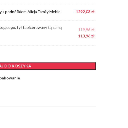
y z podnóżkiem Alicja Family Meble
1292,03
zł
ojącego, tył tapicerowany tą samą
119,96
zł
Fotel rozkładany
Fotel rozkładany
Fotel rozkładany
113,96
zł
z podnóżkiem
z podnóżkiem
z podnóżkiem
Alicja recepcja
Alicja turkusowy
Alicja złoty
hol
1452,00
zł
1452,00
zł
1452,00
zł
J DO KOSZYKA
 pakowanie