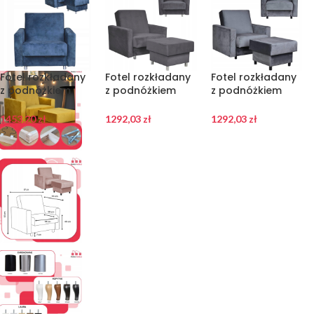
Fotel rozkładany
Fotel rozkładany
Fotel rozkładany
z podnóżkiem
z podnóżkiem
z podnóżkiem
Alicja morski
Alicja Family
Alicja Family
turkus
Meble
Meble
1453,20
zł
1292,03
zł
1292,03
zł