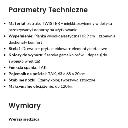
Parametry Techniczne
Materiał
: Sztruks TWISTER – miękki, przyjemny w dotyku
przeszywany i odporny na użytkowanie
Wypełnienie
: Pianka wysokoelastyczna HR 9 cm – zapewnia
doskonały komfort
Stelaż
: Drewno + płyta meblowa + elementy metalowe
Kolory do wyboru
: Szeroka gama kolorów – dopasuj do
swojego wnętrza!
Funkcja spania
: TAK
Pojemnik na pościel
: TAK, 63 × 68 × 20 cm
Stabilne nóżki
: Czarny kolor, tworzywo sztuczne
Maksymalne obciążenie
: do 120 kg
Wymiary
Wersja siedząca: