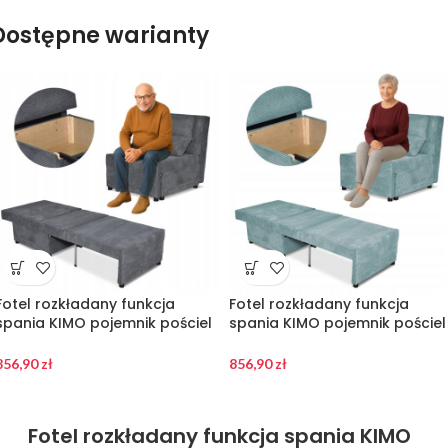
Dostępne warianty
Fotel rozkładany funkcja
Fotel rozkładany funkcja
spania KIMO pojemnik pościel
spania KIMO pojemnik pościel
Family Meble c szary
Family Meble miętowy
856,90
zł
856,90
zł
Fotel rozkładany funkcja spania KIMO