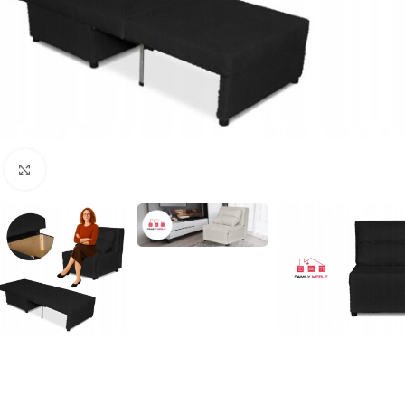
Naciśnij aby powiększyć