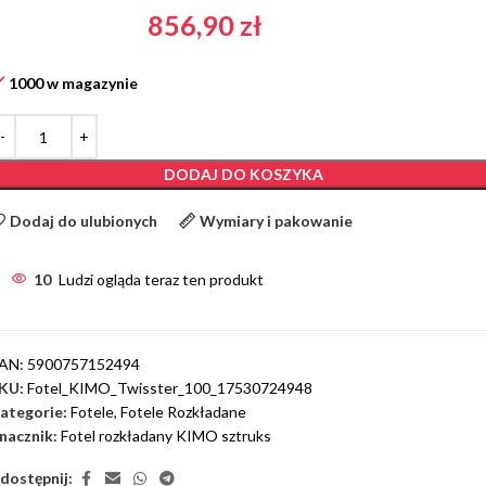
856,90
zł
1000 w magazynie
DODAJ DO KOSZYKA
Dodaj do ulubionych
Wymiary i pakowanie
10
Ludzi ogląda teraz ten produkt
AN:
5900757152494
KU:
Fotel_KIMO_Twisster_100_17530724948
ategorie:
Fotele
,
Fotele Rozkładane
nacznik:
Fotel rozkładany KIMO sztruks
dostępnij: