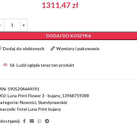
1311,47
zł
DODAJ DO KOSZYKA
Dodaj do ulubionych
Wymiary i pakowanie
16
Ludzi ogląda teraz ten produkt
AN:
5905204644591
KU:
Luna Print Flower 3 - bujany_13968759388
ategorie:
Nowości
,
Skandynawskie
nacznik:
Fotel Luna Print bujany
dostępnij: