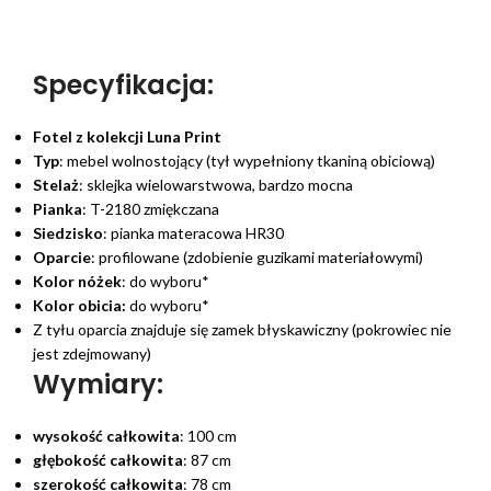
Specyfikacja:
Fotel z kolekcji Luna Print
Typ
: mebel wolnostojący (tył wypełniony tkaniną obiciową)
Stelaż
: sklejka wielowarstwowa, bardzo mocna
Pianka
: T-2180 zmiękczana
Siedzisko
: pianka materacowa HR30
Oparcie
: profilowane (zdobienie guzikami materiałowymi)
Kolor nóżek
: do wyboru*
Kolor obicia:
do wyboru*
Z tyłu oparcia znajduje się zamek błyskawiczny (pokrowiec nie
jest zdejmowany)
Wymiary:
wysokość całkowita
: 100 cm
głębokość całkowita
: 87 cm
szerokość całkowita
: 78 cm