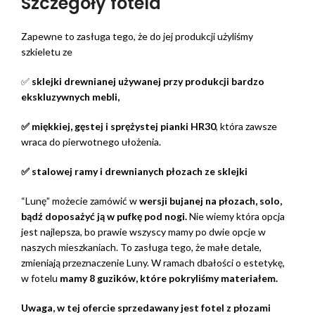
Szczegóły fotela
Zapewne to zasługa tego, że do jej produkcji użyliśmy
szkieletu ze
✅
sklejki drewnianej używanej przy produkcji bardzo
ekskluzywnych mebli,
✅ miękkiej, gęstej i sprężystej pianki HR30
, która zawsze
wraca do pierwotnego ułożenia.
✅ stalowej ramy i drewnianych płozach ze sklejki
“Lunę” możecie zamówić w
wersji bujanej na płozach, solo,
bądź doposażyć ją w pufkę pod nogi.
Nie wiemy która opcja
jest najlepsza, bo prawie wszyscy mamy po dwie opcje w
naszych mieszkaniach. To zasługa tego, że małe detale,
zmieniają przeznaczenie Luny. W ramach dbałości o estetykę,
w fotelu
mamy 8 guzików, które pokryliśmy materiałem.
Uwaga, w tej ofercie sprzedawany jest fotel z płozami