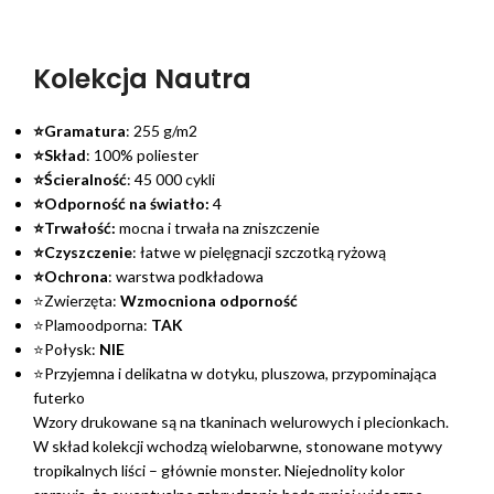
Kolekcja Nautra
⭐Gramatura
: 255 g/m2
⭐Skład
: 100% poliester
⭐Ścieralność
: 45 000 cykli
⭐Odporność na światło:
4
⭐Trwałość:
mocna i trwała na zniszczenie
⭐Czyszczenie
: łatwe w pielęgnacji szczotką ryżową
⭐Ochrona
: warstwa podkładowa
⭐Zwierzęta:
Wzmocniona odporność
⭐Plamoodporna:
TAK
⭐Połysk:
NIE
⭐Przyjemna i delikatna w dotyku, pluszowa, przypominająca
futerko
Wzory drukowane są na tkaninach welurowych i plecionkach.
W skład kolekcji wchodzą wielobarwne, stonowane motywy
tropikalnych liści – głównie monster. Niejednolity kolor