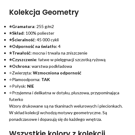
Kolekcja Geometry
⭐Gramatura
: 255 g/m2
⭐Skład
: 100% poliester
⭐Ścieralność
: 45 000 cykli
⭐Odporność na światło:
4
⭐Trwałość:
mocna i trwała na zniszczenie
⭐Czyszczenie
: łatwe w pielęgnacji szczotką ryżową
⭐Ochrona
: warstwa podkładowa
⭐Zwierzęta:
Wzmocniona odporność
⭐Plamoodporna:
TAK
⭐Połysk:
NIE
⭐Przyjemna i delikatna w dotyku, pluszowa, przypominająca
futerko
Wzory drukowane są na tkaninach welurowych i plecionkach.
W skład kolekcji wchodzą motywy geometryczne. Są
ponadczasowe i dopasują się do każdego wnętrza.
Wszystkie kolory z kolekcji