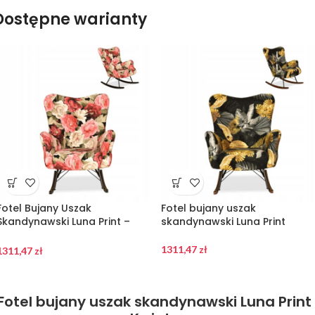
Dostępne warianty
Fotel Bujany Uszak
Fotel bujany uszak
Skandynawski Luna Print –
skandynawski Luna Print
Kwiatowy Design
1311,47
zł
1311,47
zł
Fotel bujany uszak skandynawski Luna Print