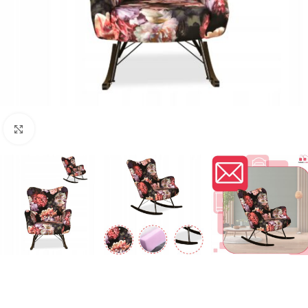
Naciśnij aby powiększyć