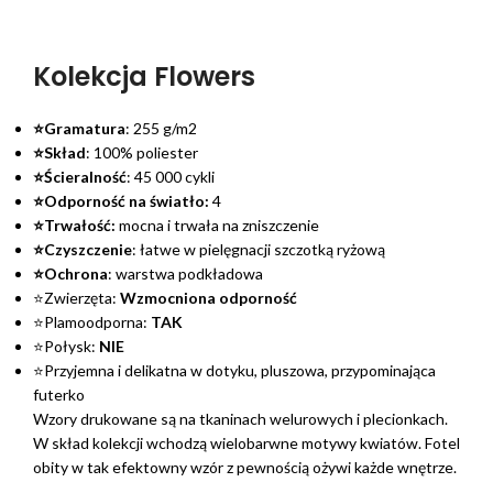
Kolekcja Flowers
⭐Gramatura
: 255 g/m2
⭐Skład
: 100% poliester
⭐Ścieralność
: 45 000 cykli
⭐Odporność na światło:
4
⭐Trwałość:
mocna i trwała na zniszczenie
⭐Czyszczenie
: łatwe w pielęgnacji szczotką ryżową
⭐Ochrona
: warstwa podkładowa
⭐Zwierzęta:
Wzmocniona odporność
⭐Plamoodporna:
TAK
⭐Połysk:
NIE
⭐Przyjemna i delikatna w dotyku, pluszowa, przypominająca
futerko
Wzory drukowane są na tkaninach welurowych i plecionkach.
W skład kolekcji wchodzą wielobarwne motywy kwiatów. Fotel
obity w tak efektowny wzór z pewnością ożywi każde wnętrze.