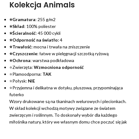
Kolekcja Animals
⭐Gramatura
: 255 g/m2
⭐Skład
: 100% poliester
⭐Ścieralność
: 45 000 cykli
⭐Odporność na światło:
4
⭐Trwałość:
mocna i trwała na zniszczenie
⭐Czyszczenie
: łatwe w pielęgnacji szczotką ryżową
⭐Ochrona
: warstwa podkładowa
⭐Zwierzęta:
Wzmocniona odporność
⭐Plamoodporna:
TAK
⭐Połysk:
NIE
⭐Przyjemna i delikatna w dotyku, pluszowa, przypominająca
futerko
Wzory drukowane są na tkaninach welurowych i plecionkach.
W skład kolekcji wchodzą motywy związane ze światem
zwierzęcym i roślinnym. To doskonały wybór dla każdego
miłośnika natury, który we własnym domu chce poczuć się jak
w głębi magicznej dżungli.